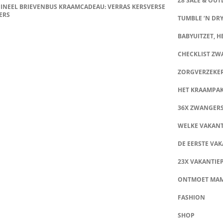
Z8 SALE & OUT
INEEL BRIEVENBUS KRAAMCADEAU: VERRAS KERSVERSE
ERS
TUMBLE ‘N DRY
BABYUITZET, HE
CHECKLIST Z
ZORGVERZEKE
HET KRAAMPA
36X ZWANGER
WELKE VAKANT
DE EERSTE VAK
23X VAKANTIE
ONTMOET MA
FASHION
SHOP