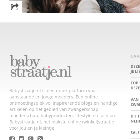
LAA
DEZ
JE L
TOP 
DEZE
Babystraatje.nl is een uniek platform voor
aanstaande en jonge moeders. Een online
VAN 
ontmoetingsplek vol inspirerende blogs en handige
ZWA
artikelen op het gebied van zwangerschap,
moederschap, babyproducten, lifestyle en fashion.
DIT 
NED
Babystraatje.nl, het leukste online (winkel)straatje
voor jou en je kleintje.
SALE