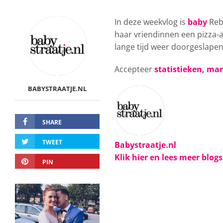
In deze weekvlog is
baby
Rebe
haar vriendinnen een pizza-a
lange tijd weer doorgeslapen.
Accepteer
statistieken, ma
BABYSTRAATJE.NL
SHARE
TWEET
Babystraatje.nl
Klik hier en lees meer blog
PIN