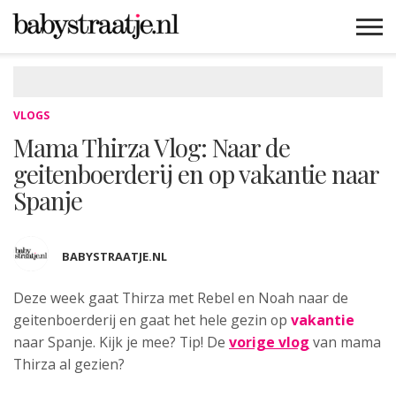
MAMABLOGS
MAMAVLOGS
ZWANGER
BABY
LIFESTYLE
MUSTHAVES
CELEBS
ADVIES
WEBSHOPS
GRATIS
WIN
KORTINGEN
VLOGS
Mama Thirza Vlog: Naar de
geitenboerderij en op vakantie naar
Spanje
BABYSTRAATJE.NL
Deze week gaat Thirza met Rebel en Noah naar de
geitenboerderij
en gaat het hele gezin op
vakantie
naar Spanje. Kijk je mee? Tip! De
vorige vlog
van mama
Thirza al gezien?