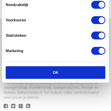
Noodzakelijk
Voorkeuren
Statistieken
Marketing
Babystraatje.nl is een uniek platform voor aanstaande en
OK
jonge moeders. Een online ontmoetingsplek vol
inspirerende blogs en handige artikelen op het gebied van
zwangerschap, moederschap, babyproducten, lifestyle en
fashion. Babystraatje.nl, het leukste online (winkel)straatje
voor jou en je kleintje.