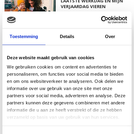
LAATSTE WERKDAG EN MIJN
VERJAARDAG VIEREN
MAMA THIRZA VLOG: HET IS
Toestemming
Details
Over
FEEST, WANT REBEL IS JARIG!
Deze website maakt gebruik van cookies
We gebruiken cookies om content en advertenties te
personaliseren, om functies voor social media te bieden
MAMA THIRZA VLOG: OP
VAKANTIE & TWEE ZIEKE
en om ons websiteverkeer te analyseren. Ook delen we
KINDEREN
informatie over uw gebruik van onze site met onze
partners voor social media, adverteren en analyse. Deze
partners kunnen deze gegevens combineren met andere
informatie die u aan ze heeft verstrekt of die ze hebben
MAMA CARMEN VLOG:
verzameld op basis van uw gebruik van hun services.
SCHOLEN ZIJN WEER
BEGONNEN & TANDEN BLEKEN
Toestemmingsselectie