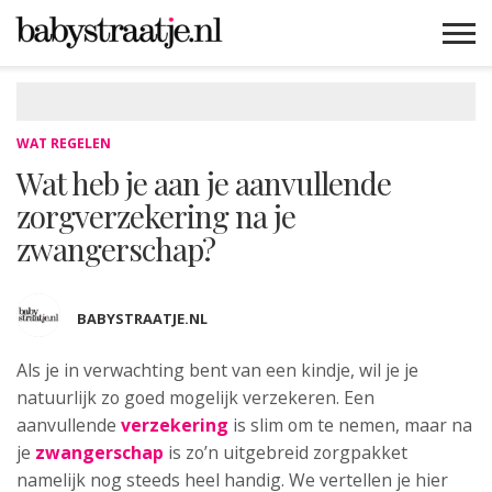
MAMABLOGS
MAMAVLOGS
ZWANGER
BABY
LIFESTYLE
MUSTHAVES
CELEBS
ADVIES
WEBSHOPS
GRATIS
WIN
KORTINGEN
WAT REGELEN
Wat heb je aan je aanvullende
zorgverzekering na je
zwangerschap?
BABYSTRAATJE.NL
Als je in verwachting bent van een kindje, wil je je
natuurlijk zo goed mogelijk verzekeren
. Een
aanvullende
verzekering
is slim om te nemen, maar na
je
zwangerschap
is zo’n uitgebreid zorgpakket
namelijk nog steeds heel handig. We vertellen je hier