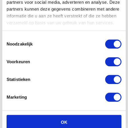
partners voor social media, adverteren en analyse. Deze
partners kunnen deze gegevens combineren met andere
informatie die u aan ze heeft verstrekt of die ze hebben
verzameld op basis van uw gebruik van hun services.
Babystraatje.nl
Toestemmingsselectie
Klik hier en lees meer blogs…
Noodzakelijk
NIEUWSTE BLOGS
Voorkeuren
DEZE HEMA ZWANGERSCHAPSONDERGOED
Statistieken
ESSENTIALS HAD JE LIEVER EERDER ONTDEKT
Marketing
TOP 5 BESTE LANDAL VAKANTIEPARKEN VOOR
GEZINNEN DEZE ZOMER
VAN TRADITIONELE GIPSBUIK NAAR MODERN
OK
ZWANGERSCHAPSBEELDJE