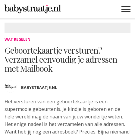
MAMABLOGS
MAMAVLOGS
ZWANGER
BABY
LIFESTYLE
MUSTHAVES
CELEBS
ADVIES
WEBSHOPS
GRATIS
WIN
KORTINGEN
WAT REGELEN
Geboortekaartje versturen?
Verzamel eenvoudig je adressen
met Mailbook
BABYSTRAATJE.NL
Het versturen van een geboortekaartje is een
supermooie gebeurtenis
. Je kindje is geboren en de
hele wereld mag de naam van jouw wondertje weten.
Het enige nadeel is het verzamelen van alle adressen.
Want heb jij nog een adresboek? Precies. Bijna niemand