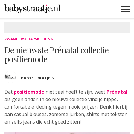
MAMABLOGS
MAMAVLOGS
ZWANGER
BABY
LIFESTYLE
MUSTHAVES
CELEBS
ADVIES
WEBSHOPS
GRATIS
WIN
KORTINGEN
ZWANGERSCHAPSKLEDING
De nieuwste Prénatal collectie
positiemode
BABYSTRAATJE.NL
Dat
positiemode
niet saai hoeft te zijn, weet
Prénatal
als geen ander. In de nieuwe collectie vind je hippe,
comfortabele kleding tegen mooie prijzen. Denk hierbij
aan casual blouses, zomerse jurken, shirts met teksten
en zelfs jeans die echt goed zitten!