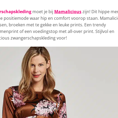
rschapskleding
moet je bij
Mamalicious
zijn!
Dit hippe me
tie positiemode waar hip en comfort voorop staan. Mamalic
ssen, broeken met te gekke en leuke prints. Een trendy
nprint of een voedingstop met all-over print. Stijlvol en
cious zwangerschapskleding voor!