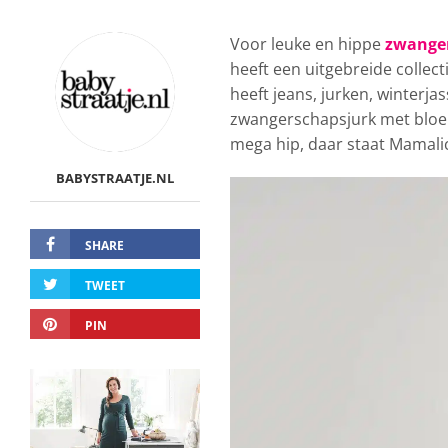
Voor leuke en hippe
zwange
heeft een uitgebreide collec
heeft jeans, jurken, winterja
zwangerschapsjurk met bloeme
mega hip, daar staat Mamali
BABYSTRAATJE.NL
SHARE
TWEET
PIN