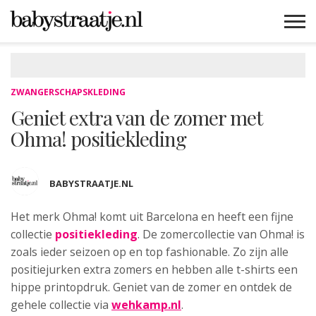
MAMABLOGS
MAMAVLOGS
ZWANGER
BABY
LIFESTYLE
MUSTHAVES
CELEBS
ADVIES
WEBSHOPS
GRATIS
WIN
KORTINGEN
ZWANGERSCHAPSKLEDING
Geniet extra van de zomer met
Ohma! positiekleding
BABYSTRAATJE.NL
Het merk Ohma! komt uit Barcelona en heeft een fijne
collectie
positiekleding
. De zomercollectie van Ohma! is
zoals ieder seizoen op en top fashionable. Zo zijn alle
positiejurken extra zomers en hebben alle t-shirts een
hippe printopdruk. Geniet van de zomer en ontdek de
gehele collectie via
wehkamp.nl
.