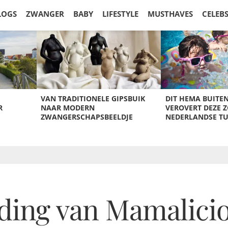
LOGS
ZWANGER
BABY
LIFESTYLE
MUSTHAVES
CELEB
VAN TRADITIONELE GIPSBUIK
DIT HEMA BUITE
R
NAAR MODERN
VEROVERT DEZE 
ZWANGERSCHAPSBEELDJE
NEDERLANDSE T
eding van Mamalici