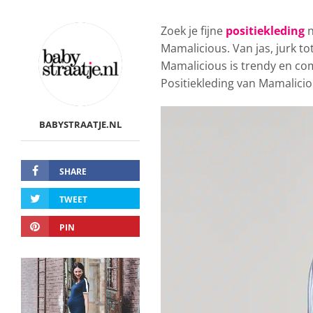
Zoek je fijne
positiekleding
n
Mamalicious. Van jas, jurk to
Mamalicious is trendy en com
Positiekleding van Mamaliciou
BABYSTRAATJE.NL
SHARE
TWEET
PIN