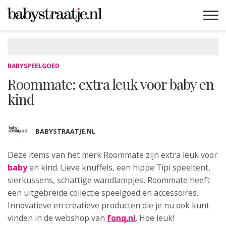
MAMABLOGS
MAMAVLOGS
ZWANGER
BABY
LIFESTYLE
MUSTHAVES
CELEBS
ADVIES
WEBSHOPS
GRATIS
WIN
KORTINGEN
BABYSPEELGOED
Roommate: extra leuk voor baby en
kind
BABYSTRAATJE.NL
Deze items van het merk Roommate zijn extra leuk
voor
baby
en kind. Lieve knuffels, een hippe Tipi speeltent,
sierkussens, schattige wandlampjes, Roommate heeft
een uitgebreide collectie speelgoed en accessoires.
Innovatieve en creatieve producten die je nu ook kunt
vinden in de webshop van
fonq.nl
. Hoe leuk!