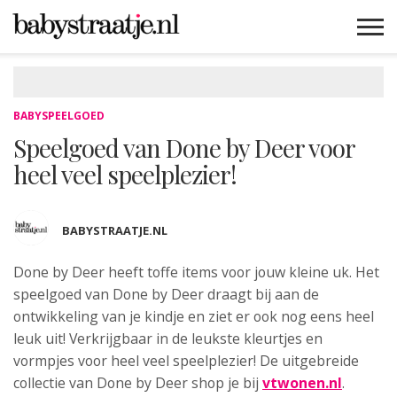
MAMABLOGS
MAMAVLOGS
ZWANGER
BABY
LIFESTYLE
MUSTHAVES
CELEBS
ADVIES
WEBSHOPS
GRATIS
WIN
KORTINGEN
BABYSPEELGOED
Speelgoed van Done by Deer voor
heel veel speelplezier!
BABYSTRAATJE.NL
Done by Deer heeft toffe items voor jouw kleine uk.
Het
speelgoed van Done by Deer draagt bij aan de
ontwikkeling van je kindje en ziet er ook nog eens heel
leuk uit! Verkrijgbaar in de leukste kleurtjes en
vormpjes voor heel veel speelplezier! De uitgebreide
collectie van Done by Deer shop je bij
vtwonen.nl
.