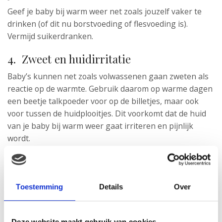
Geef je baby bij warm weer net zoals jouzelf vaker te
drinken (of dit nu borstvoeding of flesvoeding is).
Vermijd suikerdranken.
4. Zweet en huidirritatie
Baby’s kunnen net zoals volwassenen gaan zweten als
reactie op de warmte. Gebruik daarom op warme dagen
een beetje talkpoeder voor op de billetjes, maar ook
voor tussen de huidplooitjes. Dit voorkomt dat de huid
van je baby bij warm weer gaat irriteren en pijnlijk
wordt.
5. Verfrissend hapje
Neem jij een ijsje bij warm weer? Je baby lust dan ook
Toestemming
Details
Over
graag een lekker tussendoortje. Geef hem bijvoorbeeld
een fris fruithapje.
Deze website maakt gebruik van cookies