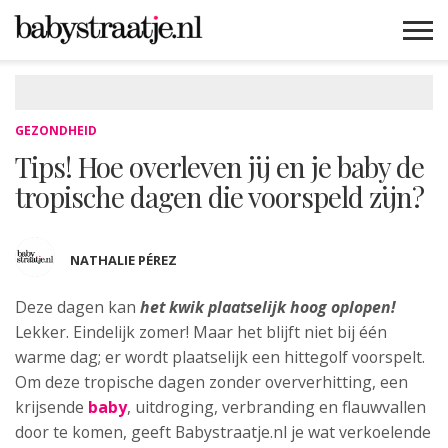
MAMABLOGS
MAMAVLOGS
ZWANGER
BABY
LIFESTYLE
MUSTHAVES
CELEBS
ADVIES
WEBSHOPS
GRATIS
WIN
KORTINGEN
GEZONDHEID
Tips! Hoe overleven jij en je baby de
tropische dagen die voorspeld zijn?
NATHALIE PÉREZ
Deze dagen kan
het kwik plaatselijk hoog
oplopen!
Lekker. Eindelijk zomer!
Maar het blijft niet bij één
warme dag; er wordt plaatselijk een hittegolf voorspelt.
Om deze tropische dagen zonder oververhitting, een
krijsende
baby
, uitdroging, verbranding en flauwvallen
door te komen, geeft Babystraatje.nl je wat verkoelende