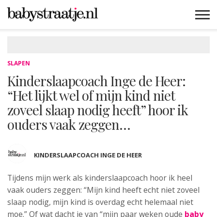
MAMABLOGS
MAMAVLOGS
ZWANGER
BABY
LIFESTYLE
MUSTHAVES
CELEBS
ADVIES
WEBSHOPS
GRATIS
WIN
KORTINGEN
SLAPEN
Kinderslaapcoach Inge de Heer:
“Het lijkt wel of mijn kind niet
zoveel slaap nodig heeft” hoor ik
ouders vaak zeggen…
KINDERSLAAPCOACH INGE DE HEER
Tijdens mijn werk als kinderslaapcoach hoor
ik heel
vaak ouders zeggen: “Mijn kind heeft echt niet zoveel
slaap nodig, mijn kind is overdag echt helemaal niet
moe.” Of wat dacht je van “mijn paar weken oude
baby