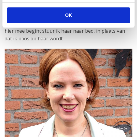
dat ze op moest houden met dat gekke gewiebel. Maar
nu weet ik, dit is voor haar de manier om aan te geven
dat ze moe is. Dit werkt voor haar heel geruststellend.
OK
Nu ik dit weet is het zo ontzettend makkelijk. Zodra ze
hier mee begint stuur ik haar naar bed, in plaats van
dat ik boos op haar wordt.