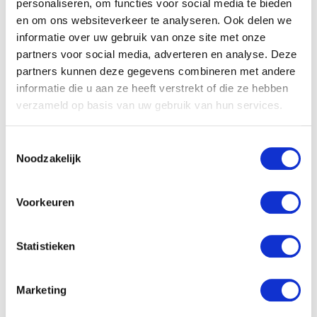
personaliseren, om functies voor social media te bieden
en om ons websiteverkeer te analyseren. Ook delen we
informatie over uw gebruik van onze site met onze
“Je kind geeft tijdens het
partners voor social media, adverteren en analyse. Deze
partners kunnen deze gegevens combineren met andere
spelen eigenlijk al aan dat
informatie die u aan ze heeft verstrekt of die ze hebben
verzameld op basis van uw gebruik van hun services.
hij er even genoeg van
heeft.”
Toestemmingsselectie
Noodzakelijk
Mijn eigen dochter
Voorkeuren
Mijn eigen dochter ging altijd op de bank liggen
wiebelen met de armen onder zich. Als je dit als
volwassen in het openbaar zou doen, dan zullen heel
Statistieken
wat mensen zich achter hun oren krabben en zich
afvragen waar je mee bezig bent. Dus ik was ook streng
Marketing
voor mijn dochter en heb regelmatig tegen haar gezegd