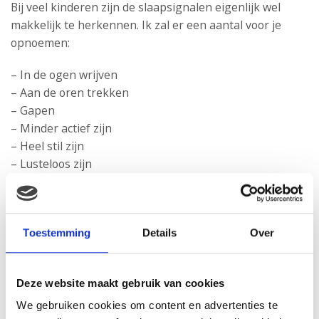
Bij veel kinderen zijn de slaapsignalen eigenlijk wel
makkelijk te herkennen. Ik zal er een aantal voor je
opnoemen:
– In de ogen wrijven
– Aan de oren trekken
– Gapen
– Minder actief zijn
– Heel stil zijn
– Lusteloos zijn
– Voor zich uit staren, geen interesse hebben in
bijvoorbeeld speelgoed
– Zeuren, jammeren
Toestemming
Details
Over
– Niet zo goed uitkijken, daardoor makkelijk stoten,
vallen, etc.
Deze website maakt gebruik van cookies
Er zijn er natuurlijk nog veel meer en daarom is het
ontzettend belangrijk om heel goed op je kind te letten.
We gebruiken cookies om content en advertenties te