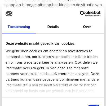
slaapplan is toegespitst op het kindje en de situatie van
het gezin. Het is dus geen standaard plan, maar echt
een persoonlijk slaapplan.
Toestemming
Details
Over
Van hieruit plannen we wanneer de ouders gaan
starten met het uitvoeren van het plan. Zodra de
Deze website maakt gebruik van cookies
ouders gestart zijn beginnen de drie weken
We gebruiken cookies om content en advertenties te
begeleiding. Dagelijks vullen de ouders online een
personaliseren, om functies voor social media te bieden
slaaplogboek in. Deze bekijk ik dan en neem aan de
en om ons websiteverkeer te analyseren. Ook delen we
hand daarvan dagelijks contact op met de ouders. Zo
informatie over uw gebruik van onze site met onze
hebben we dagelijks de mogelijkheid om het plan
partners voor social media, adverteren en analyse. Deze
eventueel bij te sturen. Maar nog belangrijker zo heb ik
partners kunnen deze gegevens combineren met andere
de mogelijkheid om de ouders dagelijks bij te staan, te
informatie die u aan ze heeft verstrekt of die ze hebben
ondersteunen en de mogelijkheid om de vragen die ze
verzameld op basis van uw gebruik van hun services.
vast en zeker hebben te beantwoorden.
Toestemmingsselectie