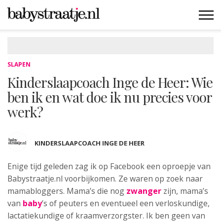
MAMABLOGS
MAMAVLOGS
ZWANGER
BABY
LIFESTYLE
MUSTHAVES
CELEBS
ADVIES
WEBSHOPS
GRATIS
WIN
KORTINGEN
SLAPEN
Kinderslaapcoach Inge de Heer: Wie
ben ik en wat doe ik nu precies voor
werk?
KINDERSLAAPCOACH INGE DE HEER
Enige tijd geleden zag ik op Facebook een
oproepje van
Babystraatje.nl voorbijkomen. Ze waren op zoek naar
mamabloggers. Mama’s die nog
zwanger
zijn, mama’s
van
baby
’s of peuters en eventueel een verloskundige,
lactatiekundige of kraamverzorgster. Ik ben geen van