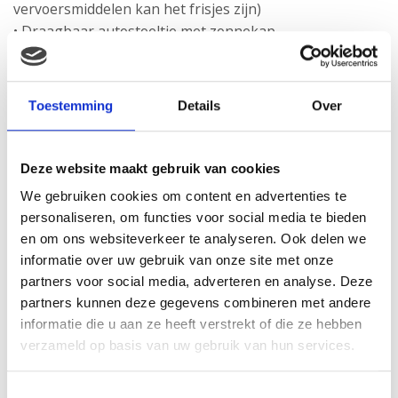
vervoersmiddelen kan het frisjes zijn)
• Draagbaar autostoeltje met zonnekap
• Ruiten-zonnescherm
• Verschoonmatje (je weet nooit waar je baby besluit
een grote boodschap te doen)
Toestemming
Details
Over
• Babydoekjes
•
Luiers
• Babylotion
Deze website maakt gebruik van cookies
• Speentje (neem ook een reserve mee, want zo’n speen
We gebruiken cookies om content en advertenties te
kun je gemakkelijk verliezen)
personaliseren, om functies voor social media te bieden
• Billendoekjes (voor onderweg zijn er ook handige
en om ons websiteverkeer te analyseren. Ook delen we
boxjes die je met 1 hand kunt openen en sluiten)
informatie over uw gebruik van onze site met onze
• Talkpoeder
partners voor social media, adverteren en analyse. Deze
• Luierzalf
partners kunnen deze gegevens combineren met andere
• Voeding voor je baby + benodigdheden (fruithapje,
informatie die u aan ze heeft verstrekt of die ze hebben
pap: welke leeftijd je baby ook heeft, zorg dat je
verzameld op basis van uw gebruik van hun services.
onderweg iets te eten paraat hebt)
• Een paar extra luiers,
rompertjes
, slabbetjes,
Toestemmingsselectie