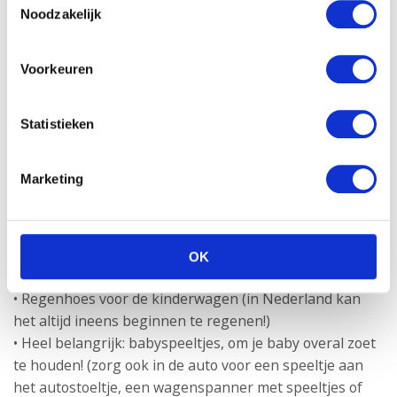
spuugdoekjes en kleertjes
Noodzakelijk
• Kruik/kruikzak
• Boxkleed (als je in een huisje slaapt met een box, is
Voorkeuren
deze niet altijd ‘aangekleed’)
• Lakens en dekentje voor het bedje/wiegje
• Aanrader: wipstoeltje. Met een wipstoeltje kan een
Statistieken
baby overal zijn ogen uitkijken. En je kunt een baby
gemakkelijk voeren als hij in een wipstoeltje zit
Marketing
• Babyfoon
• Zonnebril (je baby kan nog niet zo goed tegen zonlicht.
Vind je baby een zonnebril niet zo cool of prettig als jij,
dan kun je kiezen voor een parasol en een
OK
zonnescherm voor in de auto)
• Regenhoes voor de kinderwagen (in Nederland kan
het altijd ineens beginnen te regenen!)
• Heel belangrijk: babyspeeltjes, om je baby overal zoet
te houden! (zorg ook in de auto voor een speeltje aan
het autostoeltje, een wagenspanner met speeltjes of