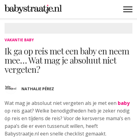
MAMABLOGS
MAMAVLOGS
ZWANGER
BABY
LIFESTYLE
MUSTHAVES
CELEBS
ADVIES
WEBSHOPS
GRATIS
WIN
KORTINGEN
VAKANTIE BABY
Ik ga op reis met een baby en neem
mee… Wat mag je absoluut niet
vergeten?
NATHALIE PÉREZ
Wat mag je absoluut niet vergeten
als je met een
baby
op reis gaat? Welke benodigdheden heb je zeker nodig
óp reis en tíjdens de reis? Voor de kersverse mama’s en
papa’s die er even tussenuit willen, heeft
Babystraatje.nl een snelle checklist gemaakt.