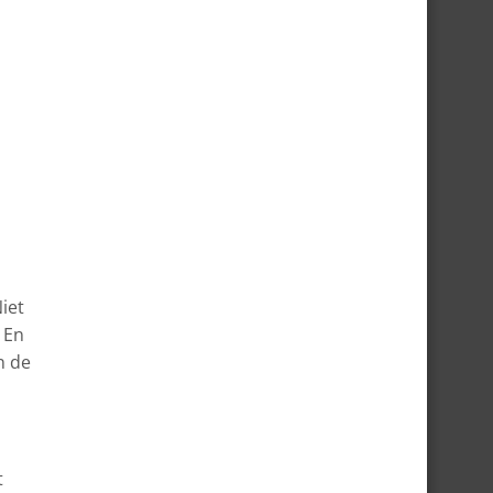
iet
 En
n de
t