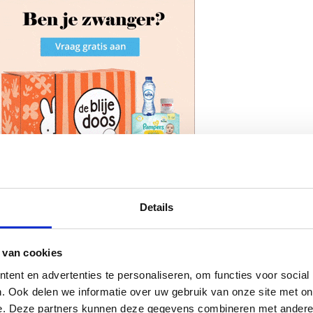
k naar informatie over op
vakantie
gaan met je baby? Waarb
Details
ait, om onbezorgd genieten en waarbij je vaak op één of t
ns blog over
de eerste vakantie met je baby, wat kun je
ntiebestemming met baby
.
 van cookies
ent en advertenties te personaliseren, om functies voor social
n met een baby?
. Ook delen we informatie over uw gebruik van onze site met on
unnen afvragen, waarom niet? Als jij en je partner graag mooi
e. Deze partners kunnen deze gegevens combineren met andere i