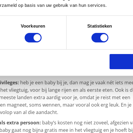
it gaan, graag verre bestemmingen bezoeken, waarom zou j
erzameld op basis van uw gebruik van hun services.
en baby krijgt? Of als dit altijd al je droom was en je krijg
droom dan niet verwezenlijken? Uiteraard zijn er tal van
Voorkeuren
Statistieken
niet te doen, maar ken je ook de redenen om het wél te d
et je kersverse gezin:
op reis leef je niet vanuit je agenda,
voor dag. Je geniet van het moment en denkt niet ver vooruit
voor elkaar krijgt. Op reis heb je tijd en echte aandacht voor
 dat nu niet?
vileges:
heb je een baby bij je, dan mag je vaak nét iets me
het vliegtuig, voor bij lange rijen en als eerste eten. Ook is 
 meeste landen extra aardig voor je, omdat je reist met een
 een magneet, soms wennen, maar vooral ook erg leuk. En je
 volop van al die aandacht.
 als extra persoon:
baby’s kosten nog niet zoveel, afgezien 
e baby gaat nog bijna gratis mee in het vliegtuig en je hoeft bi