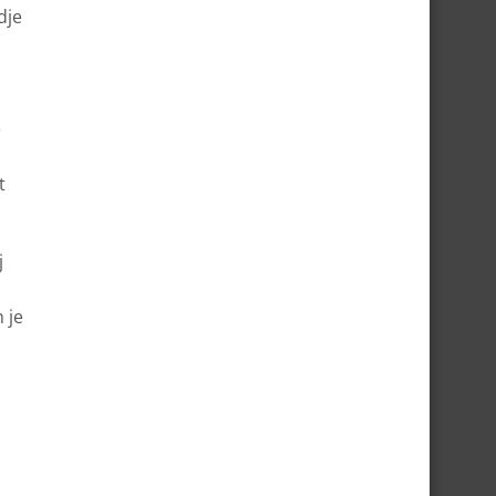
dje
e
t
j
 je