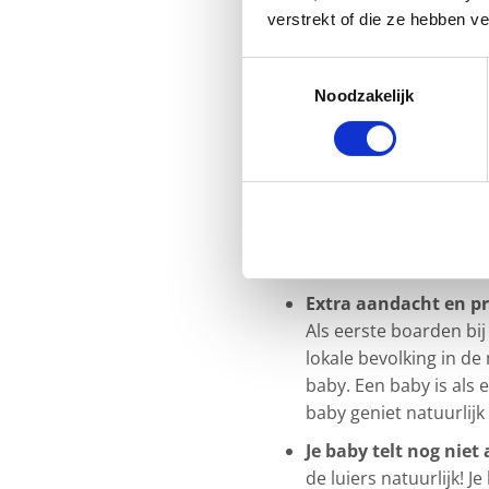
reizen maken, er graag op u
verstrekt of die ze hebben v
daar dan mee ophouden als je e
Toestemmingsselectie
een baby, waarom zou je die 
Noodzakelijk
redenen te bedenken om het 
We noemen er drie.
Quality time samen m
maar leef je echt dag 
Iets wat je thuis niet 
elkaar – welke baby wil
Extra aandacht en pri
Als eerste boarden bij 
lokale bevolking in de
baby. Een baby is als
baby geniet natuurlijk
Je baby telt nog niet
de luiers natuurlijk! J