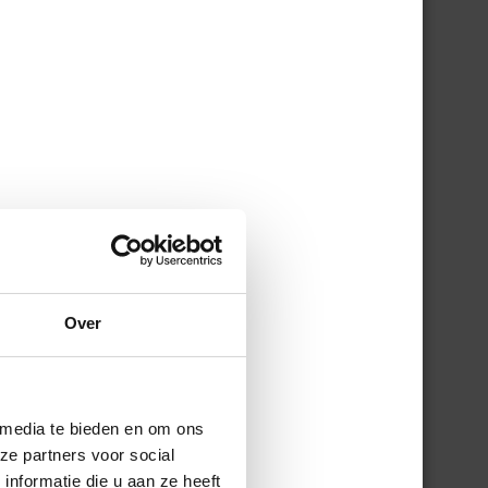
ij
Over
wee
 media te bieden en om ons
ze partners voor social
e
nformatie die u aan ze heeft