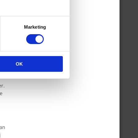
e
t
Marketing
oen?
.
OK
er.
de
van
j