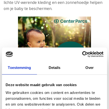
lichte UV-werende kleding en een zonnehoedje helpen
om je baby te beschermen.
Toestemming
Details
Over
Deze website maakt gebruik van cookies
Zwemmen met je baby is een geweldige manier om
samen plezier te hebben en hem vertrouwd te maken
We gebruiken cookies om content en advertenties te
met water. Kies voor een babyvriendelijk zwembad of
personaliseren, om functies voor social media te bieden
een rustig strand met ondiep water. Een
wasbare
en om ons websiteverkeer te analyseren. Ook delen we