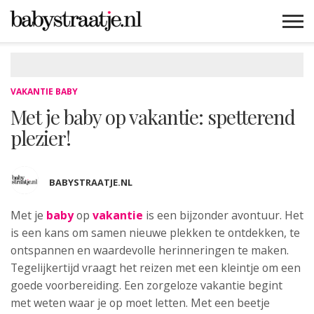
MAMABLOGS
MAMAVLOGS
ZWANGER
BABY
LIFESTYLE
MUSTHAVES
CELEBS
ADVIES
WEBSHOPS
GRATIS
WIN
KORTINGEN
VAKANTIE BABY
Met je baby op vakantie: spetterend
plezier!
BABYSTRAATJE.NL
Met je
baby
op
vakantie
is een bijzonder avontuur.
Het
is een kans om samen nieuwe plekken te ontdekken, te
ontspannen en waardevolle herinneringen te maken.
Tegelijkertijd vraagt het reizen met een kleintje om een
goede voorbereiding. Een zorgeloze vakantie begint
met weten waar je op moet letten. Met een beetje