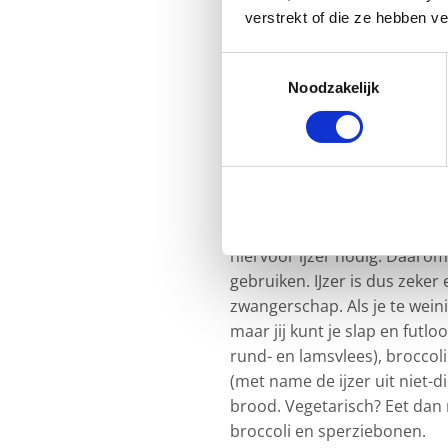
voldoende binnen. Hiervoor h
verstrekt of die ze hebben v
krijgt namelijk al genoeg calc
Veganistisch? Calcium zit ook
Toestemmingsselectie
Noodzakelijk
en noten (zoals amandelen).
Accepteer
statistieken, ma
IJzer
IJzer heb je nodig om bloed
lichaam extra bloed aan voor
hiervoor ijzer nodig. Daarom
gebruiken. IJzer is dus zeker
zwangerschap. Als je te weini
maar jij kunt je slap en futlo
rund- en lamsvlees), broccoli
(met name de ijzer uit niet-d
brood. Vegetarisch? Eet dan 
broccoli en sperziebonen.