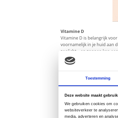
Vitamine D
Vitamine D is belangrijk voo
voornamelijk in je huid aan do
zonlicht – en zonnen kan e
vitamine D
erbij slikken in 
tijdens je zwangerschap mag j
op geboorteafwijkingen). Naa
tijdens de zwangerschap voor 
Toestemming
paling of makreel. Geen fan 
D. Tip! Bol.com
heeft een mo
Deze website maakt gebruik
Calcium
We gebruiken cookies om cont
Bij gezond eten tijdens je z
websiteverkeer te analyseren
zoals vitamine D belangrijk 
media, adverteren en analys