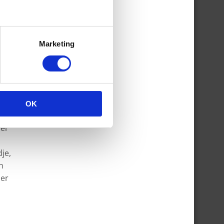
e)
Marketing
OK
per
dje,
n
zer