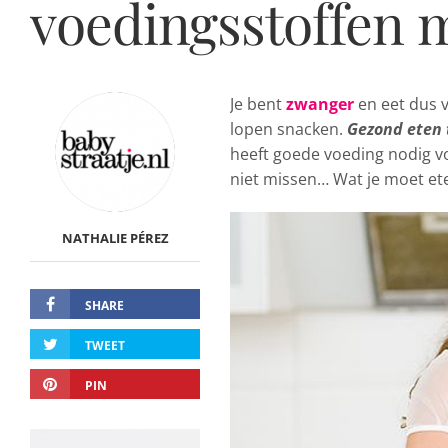
voedingsstoffen m
Je bent
zwanger
en eet dus v
lopen snacken.
Gezond eten 
heeft goede voeding nodig vo
niet missen… Wat je moet eten
NATHALIE PÉREZ
SHARE
TWEET
PIN