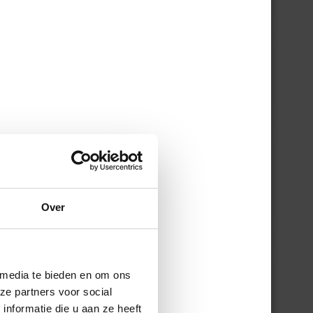
ant
ns
eten
lm,
Over
ne
 media te bieden en om ons
et
ze partners voor social
nformatie die u aan ze heeft