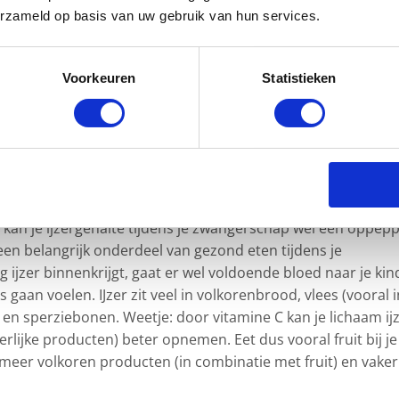
oef je niet heel anders te eten tijdens je zwangerschap. Je
erzameld op basis van uw gebruik van hun services.
ium binnen als je 1,5 plak kaas eet of 2 glazen melk drinkt.
 in groenten (bijvoorbeeld boerenkool, spruitjes en spinazi
Voorkeuren
Statistieken
rketing
cookies om deze video te bekijken.
armoede te voorkomen. Tijdens je zwangerschap maakt je
 je kindje. Je rode bloedcellen nemen toe, maar hebben
 kan je ijzergehalte tijdens je zwangerschap wel een oppep
 een belangrijk onderdeel van gezond eten tijdens je
g ijzer binnenkrijgt, gaat er wel voldoende bloed naar je kin
os gaan voelen. IJzer zit veel in volkorenbrood, vlees (vooral i
 en sperziebonen. Weetje: door vitamine C kan je lichaam ij
ierlijke producten) beter opnemen. Eet dus vooral fruit bij je
meer volkoren producten (in combinatie met fruit) en vaker