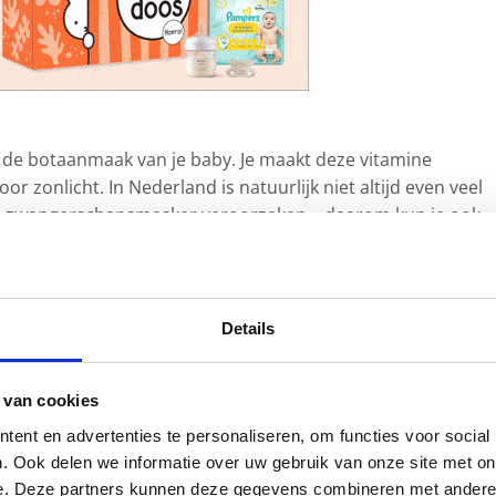
r de botaanmaak van je baby. Je maakt deze vitamine
or zonlicht. In Nederland is natuurlijk niet altijd even veel
en zwangerschapsmasker veroorzaken – daarom kun je ook
tablet- of capsulevorm. Neem echter geen multivitaminen, w
e niet te veel vitamine A binnenkrijgen (dit verhoogt de ka
st zonlicht haal je vitamine D ook uit voeding. Wat je moet 
een portie vitamine D, is vette vis. Bijvoorbeeld haring, za
Details
van vis? Eieren en boter zijn ook een goede bron van vitami
oi overzicht
van verschillende vitamine!
 van cookies
ent en advertenties te personaliseren, om functies voor social
wangerschap horen ook producten met calcium. Calcium is n
. Ook delen we informatie over uw gebruik van onze site met on
voor de botten van je baby. Calcium krijg je met gemak
e. Deze partners kunnen deze gegevens combineren met andere i