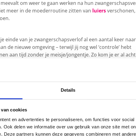
e meevalt om weer te gaan werken na hun zwangerschapsver
n niet meer in de moederroutine zitten van
luiers
verschonen,
oen.
 je einde van je zwangerschapsverlof al een aantal keer naa
aan de nieuwe omgeving – terwijl jij nog wel ‘controle’ hebt
nnen aan tijd zonder je meisje/jongentje. Zo kom je er al ach
een dagje van elkaar weg te zijn. Een voordeel van gaan we
dat je weer volop kunt genieten van je kleintje als je hem/h
Details
aat koken in je eerste werkweek. Kies snelle, maar gezonde
k gaan na zwangerschapsverlof is net zo vermoeiend als ee
 van cookies
komst daar dus op voor. Zorg ook dat je wat gezonde snack
ent en advertenties te personaliseren, om functies voor social
zijntjes) bij je hebt om de ergste honger alvast te stillen. Ee
. Ook delen we informatie over uw gebruik van onze site met on
je moe bent, maar komt je energiepeil niet ten goede!
e. Deze partners kunnen deze gegevens combineren met andere i