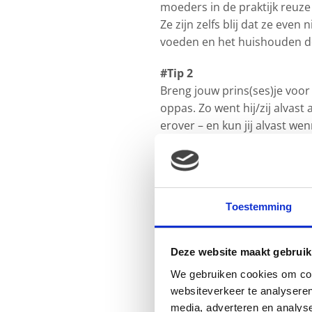
moeders in de praktijk reuz
Ze zijn zelfs blij dat ze eve
voeden en het huishouden d
#Tip 2
Breng jouw prins(ses)je voor
oppas. Zo went hij/zij alvast 
erover – en kun jij alvast we
dat het toch wel meevalt om 
na je zwangerschapsverlof is 
weer ziet na je werkdag!
Toestemming
#Tip 3
Plan van tevoren in wat je g
gerechten. Weer aan het wer
Deze website maakt gebruik
nieuwe baan. Bereid je thuis
We gebruiken cookies om cont
(fruit, ongezouten nootjes, ro
websiteverkeer te analyseren
vette hap is verleidelijk als 
media, adverteren en analys