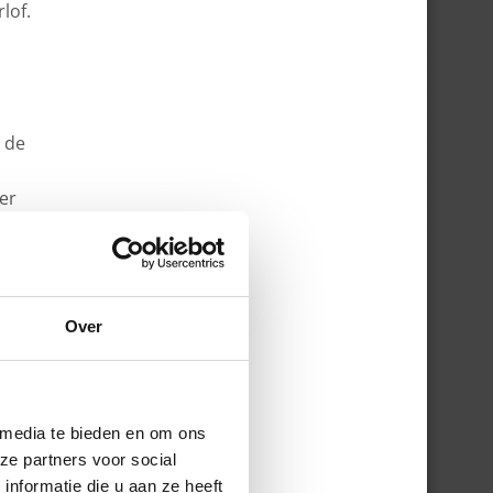
lof.
r de
ter
rken
aar
Over
n
s
 media te bieden en om ons
n
ze partners voor social
nformatie die u aan ze heeft