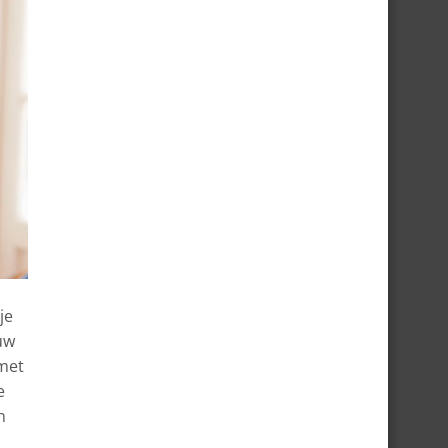
je
uw
 met
e
n