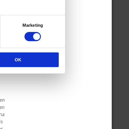
Marketing
OK
ten
an
 na
ds
er