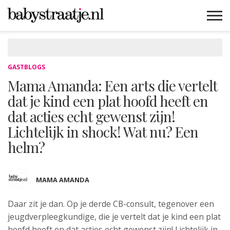
MAMABLOGS
MAMAVLOGS
ZWANGER
BABY
LIFESTYLE
MUSTHAVES
CELEBS
ADVIES
WEBSHOPS
GRATIS
WIN
KORTINGEN
GASTBLOGS
Mama Amanda: Een arts die vertelt
dat je kind een plat hoofd heeft en
dat acties echt gewenst zijn!
Lichtelijk in shock! Wat nu? Een
helm?
MAMA AMANDA
Daar zit je dan. Op je derde CB-consult, tegenover een
jeugdverpleegkundige, die je vertelt dat je kind een plat
hoofd heeft en dat acties echt gewenst zijn! Lichtelijk in