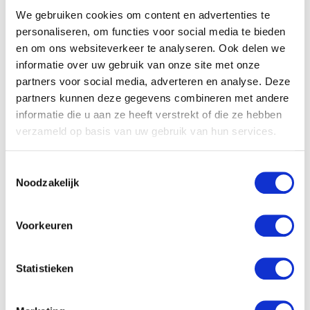
je niet snel in de steek
We gebruiken cookies om content en advertenties te
personaliseren, om functies voor social media te bieden
laat, wil je als moeder
en om ons websiteverkeer te analyseren. Ook delen we
niet altijd zien wat er
informatie over uw gebruik van onze site met onze
partners voor social media, adverteren en analyse. Deze
werkelijk met je kind aan
partners kunnen deze gegevens combineren met andere
informatie die u aan ze heeft verstrekt of die ze hebben
de hand is.”
verzameld op basis van uw gebruik van hun services.
Kinderfysiotherapeut aan huis
Toestemmingsselectie
Noodzakelijk
Inmiddels is de kinderfysiotherapeut twee keer aan
huis geweest en is Soof twee keer behandeld door een
manueel kindertherapeut van Van Lith Healthness
Voorkeuren
Center en ik moet zeggen: we hebben een heel andere
baby
. Soof beweegt nu veel flexibeler, pakt ook
Statistieken
speeltjes gemakkelijk aan met rechts (want dat bleek ze
eerst niet te doen) en ligt beter op haar buik met haar