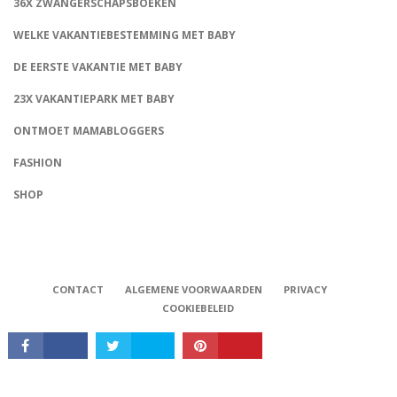
36X ZWANGERSCHAPSBOEKEN
WELKE VAKANTIEBESTEMMING MET BABY
DE EERSTE VAKANTIE MET BABY
23X VAKANTIEPARK MET BABY
ONTMOET MAMABLOGGERS
FASHION
CONNECT
SHOP
CONTACT
ALGEMENE VOORWAARDEN
PRIVACY
COOKIEBELEID
Babystraatje.nl, Copyright © 2019