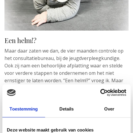
Een helm!?
Maar daar zaten we dan, de vier maanden controle op
het consultatiebureau, bij de jeugdverpleegkundige.
Ook zij nam een behoorlijke afplatting waar en stelde
voor verdere stappen te ondernemen om het niet
ernstiger te laten worden. “Een helm!?” vroeg ik. Maar
gelukkig bleek dat (vooralsnog) niet nodig. Met
fysiotherapie zouden we een heel eind komen en zou
haar lichte voorkeurshouding afnemen en dus haar
Toestemming
Details
Over
afplatting ook.
“Hoewel je moederinstinct
Deze website maakt gebruik van cookies