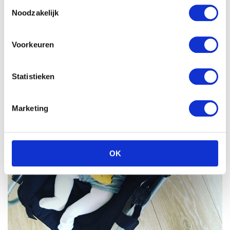
Toestemmingsselectie
Noodzakelijk
Nu al samen spelen
Voorkeuren
Statistieken
Marketing
OK