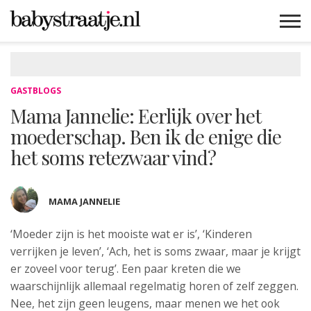
MAMABLOGS
MAMAVLOGS
ZWANGER
BABY
LIFESTYLE
MUSTHAVES
CELEBS
ADVIES
WEBSHOPS
GRATIS
WIN
KORTINGEN
GASTBLOGS
Mama Jannelie: Eerlijk over het
moederschap. Ben ik de enige die
het soms retezwaar vind?
MAMA JANNELIE
‘Moeder zijn is het mooiste wat er is’, ‘Kinderen
verrijken je leven’, ‘Ach, het is soms zwaar, maar je krijgt
er zoveel voor terug’. Een paar kreten die we
waarschijnlijk allemaal regelmatig horen of zelf zeggen.
Nee, het zijn geen leugens, maar menen we het ook