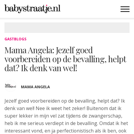
MAMABLOGS
MAMAVLOGS
ZWANGER
BABY
LIFESTYLE
MUSTHAVES
CELEBS
ADVIES
WEBSHOPS
GRATIS
WIN
KORTINGEN
GASTBLOGS
Mama Angela: Jezelf goed
voorbereiden op de bevalling, helpt
dat? Ik denk van wel!
MAMA ANGELA
Jezelf goed voorbereiden op de bevalling, helpt dat?
Ik
denk van wel! Nee ik weet het zeker! Buitenom dat ik
super lekker in mijn vel zat tijdens de zwangerschap,
heb ik me serieus verdiept in de bevalling. Omdat ik het
interessant vond, en ja perfectionistisch als ik ben, ook