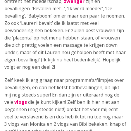
omtrent het moederschap,
zwanger
zijn en
bevallingen. ‘Bevallen met…’, ‘Ik word moeder’, ‘De
bevalling’, ‘Babyboom’ om er maar een paar te noemen.
Zo ook ‘Lauren! bevalt’ die ik laatst met veel
bewondering heb bekeken. Er zullen best vrouwen zijn
die ‘placenta’ op het menu hebben staan, of vrouwen
die zich prettig voelen een massage te krijgen down
under, maar of dit Lauren nou geholpen heeft met haar
eigen bevalling? (Ik kijk nu heel bedenkelijk). Hopelijk
volgt er nog een deel 2!
Zelf keek ik erg graag naar programma’s/filmpjes over
bevallingen, en dan het liefst badbevallingen, dit lijkt
mij nog steeds super! En dan zijn er uiteraard nog de
vele
vlogs
die je kunt kijken! Zelf ben ik hier niet aan
begonnen (nog steeds niet!) omdat het voor mij echt
veel te verslavend is en dus heb ik tot nu toe nog maar
3 vlogs van Monica en 2 vlogs van Bibi bekeken, knap of