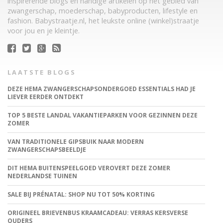
inspirerende blogs en handige artikelen op het gebied van
zwangerschap, moederschap, babyproducten, lifestyle en
fashion. Babystraatje.nl, het leukste online (winkel)straatje
voor jou en je kleintje.
LAATSTE BLOGS
DEZE HEMA ZWANGERSCHAPSONDERGOED ESSENTIALS HAD JE
LIEVER EERDER ONTDEKT
TOP 5 BESTE LANDAL VAKANTIEPARKEN VOOR GEZINNEN DEZE
ZOMER
VAN TRADITIONELE GIPSBUIK NAAR MODERN
ZWANGERSCHAPSBEELDJE
DIT HEMA BUITENSPEELGOED VEROVERT DEZE ZOMER
NEDERLANDSE TUINEN
SALE BIJ PRÉNATAL: SHOP NU TOT 50% KORTING
ORIGINEEL BRIEVENBUS KRAAMCADEAU: VERRAS KERSVERSE
OUDERS