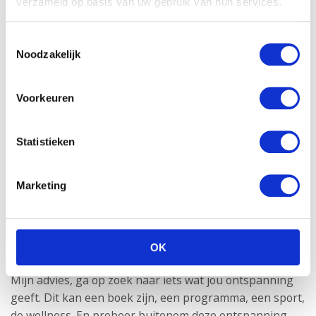
verzameld op basis van uw gebruik van hun services.
Toestemmingsselectie
Noodzakelijk
Voorkeuren
Statistieken
Marketing
Ontspan
Ik kan het niet vaak genoeg zeggen, voorbereiding (en
OK
dus een positieve mindset) is al de helft van je bevalling!
Mijn advies, ga op zoek naar iets wat jou ontspanning
geeft. Dit kan een boek zijn, een programma, een sport,
de wellness. En probeer buitenom deze ontspanning