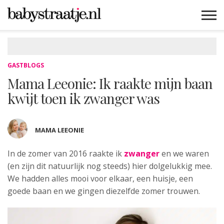
MAMABLOGS
MAMAVLOGS
ZWANGER
BABY
LIFESTYLE
MUSTHAVES
CELEBS
ADVIES
WEBSHOPS
GRATIS
WIN
KORTINGEN
GASTBLOGS
Mama Leeonie: Ik raakte mijn baan
kwijt toen ik zwanger was
MAMA LEEONIE
In de zomer van 2016 raakte ik
zwanger
en we
waren
(en zijn dit natuurlijk nog steeds) hier dolgelukkig mee.
We hadden alles mooi voor elkaar, een huisje, een
goede baan en we gingen diezelfde zomer trouwen.