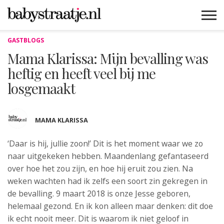
GASTBLOGS
MAMABLOGS
MAMAVLOGS
ZWANGER
BABY
LIFESTYLE
MUSTHAVES
CELEBS
ADVIES
WEBSHOPS
GRATIS
WIN
KORTINGEN
Mama Klarissa: Mijn bevalling was
heftig en heeft veel bij me
losgemaakt
MAMA KLARISSA
‘Daar is hij, jullie zoon!’ Dit is het moment waar we zo
naar
uitgekeken hebben. Maandenlang gefantaseerd
over hoe het zou zijn, en hoe hij eruit zou zien. Na
weken wachten had ik zelfs een soort zin gekregen in
de bevalling. 9 maart 2018 is onze Jesse geboren,
helemaal gezond. En ik kon alleen maar denken: dit doe
ik echt nooit meer. Dit is waarom ik niet geloof in