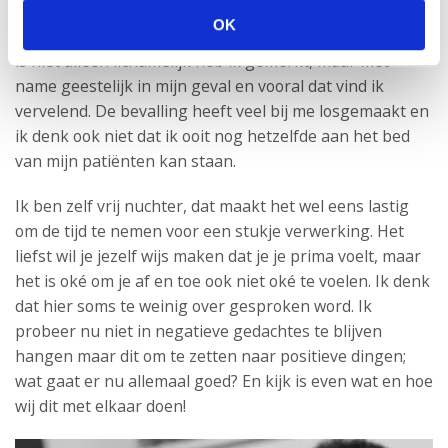
hormonen doen nog wel lekker zijn werk (emotioneel
OK
zijn, dementie enzovoorts). Herstellen van de bevalling
is niet alleen lichamelijk heb ik gemerkt, maar met
name geestelijk in mijn geval en vooral dat vind ik
vervelend. De bevalling heeft veel bij me losgemaakt en
ik denk ook niet dat ik ooit nog hetzelfde aan het bed
van mijn patiënten kan staan.
Ik ben zelf vrij nuchter, dat maakt het wel eens lastig
om de tijd te nemen voor een stukje verwerking. Het
liefst wil je jezelf wijs maken dat je je prima voelt, maar
het is oké om je af en toe ook niet oké te voelen. Ik denk
dat hier soms te weinig over gesproken word. Ik
probeer nu niet in negatieve gedachtes te blijven
hangen maar dit om te zetten naar positieve dingen;
wat gaat er nu allemaal goed? En kijk is even wat en hoe
wij dit met elkaar doen!