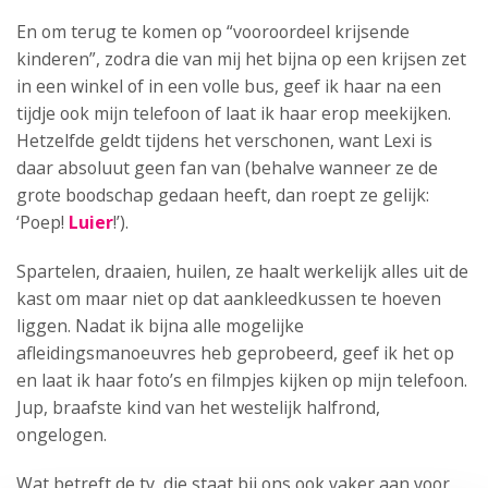
En om terug te komen op “vooroordeel krijsende
kinderen”, zodra die van mij het bijna op een krijsen zet
in een winkel of in een volle bus, geef ik haar na een
tijdje ook mijn telefoon of laat ik haar erop meekijken.
Hetzelfde geldt tijdens het verschonen, want Lexi is
daar absoluut geen fan van (behalve wanneer ze de
grote boodschap gedaan heeft, dan roept ze gelijk:
‘Poep!
Luier
!’).
Spartelen, draaien, huilen, ze haalt werkelijk alles uit de
kast om maar niet op dat aankleedkussen te hoeven
liggen. Nadat ik bijna alle mogelijke
afleidingsmanoeuvres heb geprobeerd, geef ik het op
en laat ik haar foto’s en filmpjes kijken op mijn telefoon.
Jup, braafste kind van het westelijk halfrond,
ongelogen.
Wat betreft de tv, die staat bij ons ook vaker aan voor