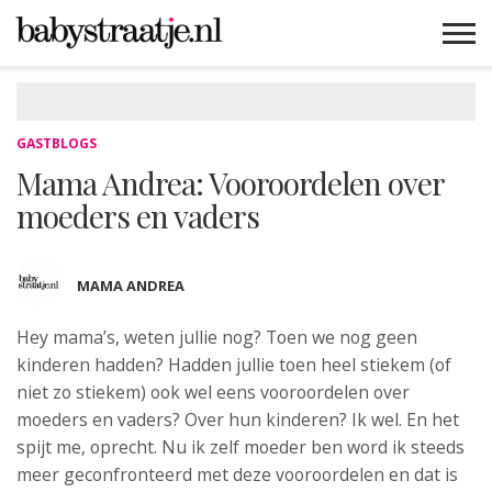
MAMABLOGS
MAMAVLOGS
ZWANGER
BABY
LIFESTYLE
MUSTHAVES
CELEBS
ADVIES
WEBSHOPS
GRATIS
WIN
KORTINGEN
GASTBLOGS
Mama Andrea: Vooroordelen over
moeders en vaders
MAMA ANDREA
Hey mama’s, weten jullie nog? Toen we nog
geen
kinderen hadden? Hadden jullie toen heel stiekem (of
niet zo stiekem) ook wel eens vooroordelen over
moeders en vaders? Over hun kinderen? Ik wel. En het
spijt me, oprecht. Nu ik zelf moeder ben word ik steeds
meer geconfronteerd met deze vooroordelen en dat is