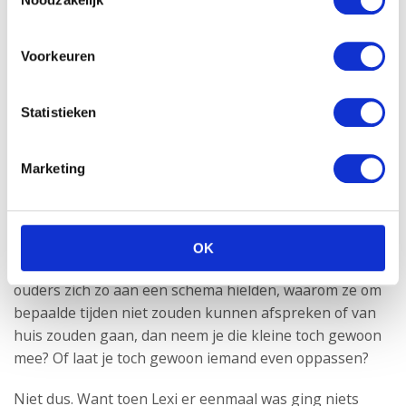
genoeg tijd voor mezelf
zou overhouden.”
Voorkeuren
Statistieken
Tijd en structuur
Toen ik
zwanger
was leek het allemaal nog zo
Marketing
eenvoudig; ik dacht dat wanneer Lexi er zou zijn, ik nog
genoeg tijd voor mezelf zou overhouden. Ook dacht ik
dat ik Lexi gewoon overal mee naartoe zou nemen, dat
het allemaal zo makkelijk zou zijn. Dutjes en voeden, dat
OK
kan ook onderweg. Ik begreep niet goed waarom
ouders zich zo aan een schema hielden, waarom ze om
bepaalde tijden niet zouden kunnen afspreken of van
huis zouden gaan, dan neem je die kleine toch gewoon
mee? Of laat je toch gewoon iemand even oppassen?
Niet dus. Want toen Lexi er eenmaal was ging niets