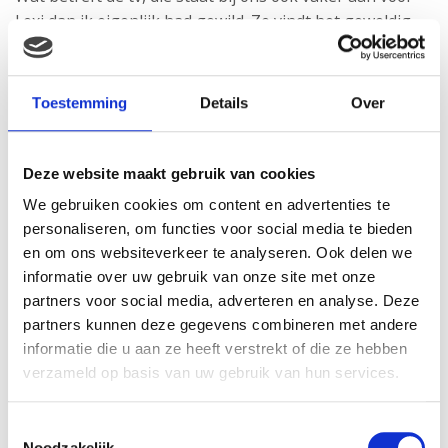
Lexi dan ik eigenlijk had gewild. Ze vindt het geweldig,
Kinderen voor Kinderen, Juf Roos, Bumba en noem
maar op, ik ken alle liedjes en afleveringen zowat uit
mijn hoofd. Dus ja, ik begrijp het nu wel wat beter, die
Toestemming
Details
Over
kinderen met hun hoofd in de schermen.
Het is tegenwoordig dan ook de normaalste zaak van de
Deze website maakt gebruik van cookies
wereld dat wij ouders zelf de halve dag naar die rot
We gebruiken cookies om content en advertenties te
telefoon staren. Jammer vind ik het wel, daarom
personaliseren, om functies voor social media te bieden
probeer ik mijn dochter te stimuleren om gewoon te
en om ons websiteverkeer te analyseren. Ook delen we
spelen, te leren door te doen. Zelf probeer ik dan ook zo
informatie over uw gebruik van onze site met onze
min mogelijk met mijn telefoon bezig te zijn wanneer zij
partners voor social media, adverteren en analyse. Deze
wakker is, zodat ik met mijn aandacht vooral bij haar
partners kunnen deze gegevens combineren met andere
ben.
informatie die u aan ze heeft verstrekt of die ze hebben
verzameld op basis van uw gebruik van hun services.
“Ik dacht dat wanneer
Toestemmingsselectie
Lexi er zou zijn, ik nog
Noodzakelijk