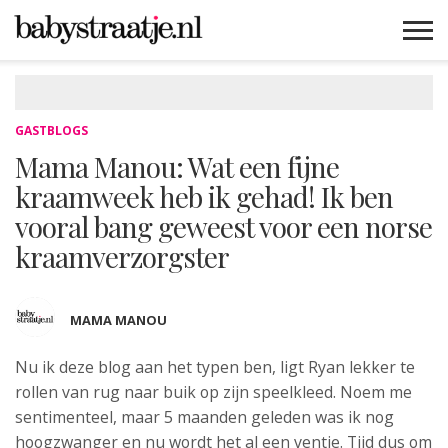
MAMABLOGS
MAMAVLOGS
ZWANGER
BABY
LIFESTYLE
MUSTHAVES
CELEBS
ADVIES
WEBSHOPS
GRATIS
WIN
KORTINGEN
GASTBLOGS
Mama Manou: Wat een fijne
kraamweek heb ik gehad! Ik ben
vooral bang geweest voor een norse
kraamverzorgster
MAMA MANOU
Nu ik deze blog aan het typen ben, ligt
Ryan lekker te
rollen van rug naar buik op zijn speelkleed. Noem me
sentimenteel, maar 5 maanden geleden was ik nog
hoogzwanger en nu wordt het al een ventje. Tijd dus om