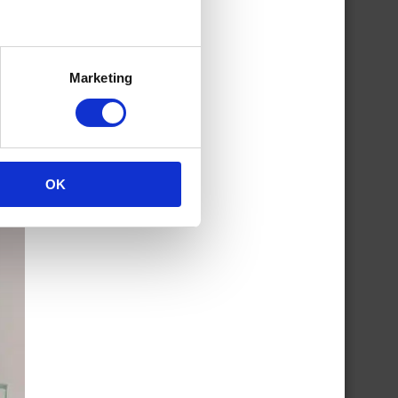
n we
t
Marketing
tje
OK