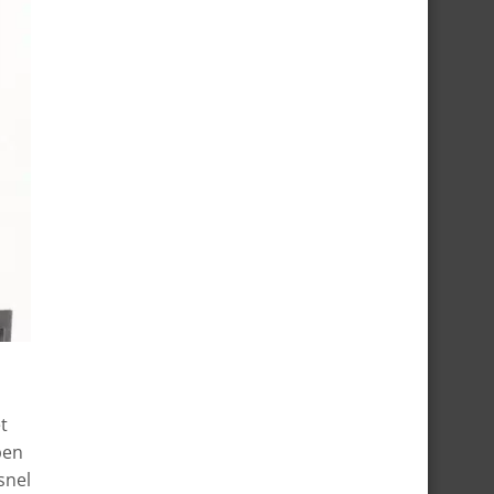
t
ben
snel