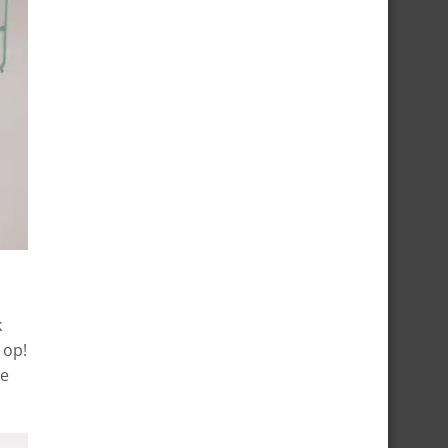
k
 op!
je