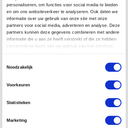
personaliseren, om functies voor social media te bieden
en om ons websiteverkeer te analyseren. Ook delen we
MEER GRATIS
informatie over uw gebruik van onze site met onze
partners voor social media, adverteren en analyse. Deze
TIP! LAAT JE BOODSCHAPPEN
partners kunnen deze gegevens combineren met andere
GRATIS THUISBEZORGEN!
informatie die u aan ze heeft verstrekt of die ze hebben
ALLEEN DEZE WEEK! WEES ER
SNEL BIJ…
verzameld op basis van uw gebruik van hun services.
Toestemmingsselectie
25X GRATIS BABYDOZEN,
Noodzakelijk
ZWANGERSCHAPSBOXEN EN
BABYBOXEN
Voorkeuren
Statistieken
HET GRATIS BLIJE DOOS
CADEAUPAKKET!
Marketing