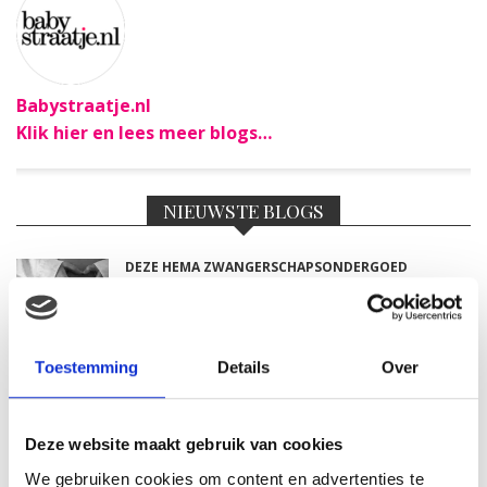
Babystraatje.nl
Klik hier en lees meer blogs…
NIEUWSTE BLOGS
DEZE HEMA ZWANGERSCHAPSONDERGOED
ESSENTIALS HAD JE LIEVER EERDER ONTDEKT
TOP 5 BESTE LANDAL VAKANTIEPARKEN VOOR
Toestemming
Details
Over
GEZINNEN DEZE ZOMER
Deze website maakt gebruik van cookies
VAN TRADITIONELE GIPSBUIK NAAR MODERN
ZWANGERSCHAPSBEELDJE
We gebruiken cookies om content en advertenties te