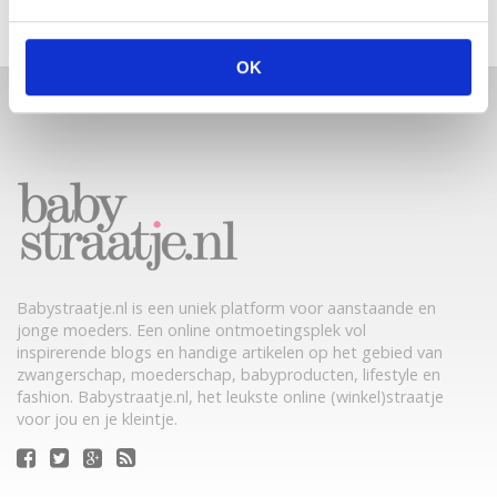
OK
Babystraatje.nl is een uniek platform voor aanstaande en
jonge moeders. Een online ontmoetingsplek vol
inspirerende blogs en handige artikelen op het gebied van
zwangerschap, moederschap, babyproducten, lifestyle en
fashion. Babystraatje.nl, het leukste online (winkel)straatje
voor jou en je kleintje.