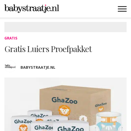
MAMABLOGS
MAMAVLOGS
ZWANGER
BABY
LIFESTYLE
MUSTHAVES
CELEBS
ADVIES
WEBSHOPS
GRATIS
WIN
KORTINGEN
GRATIS
Gratis Luiers Proefpakket
BABYSTRAATJE.NL