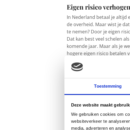
Eigen risico verhoge
In Nederland betaal je altijd 
de overheid. Maar wist je dat
te nemen? Door je eigen risi
Dat kan best veel schelen als
komende jaar. Maar als je wel
hogere eigen risico betalen v
Collectieve korting r
Hoewel de
collectieve verze
werkgevers nog wel collectiv
Toestemming
goedkoper in de maand, maar 
kijken of het voor jou voorde
Deze website maakt gebruik
Kies wat bij je past
We gebruiken cookies om cont
websiteverkeer te analyseren
Het is belangrijk om een zorg
media, adverteren en analys
mensen verzekeren zich voor