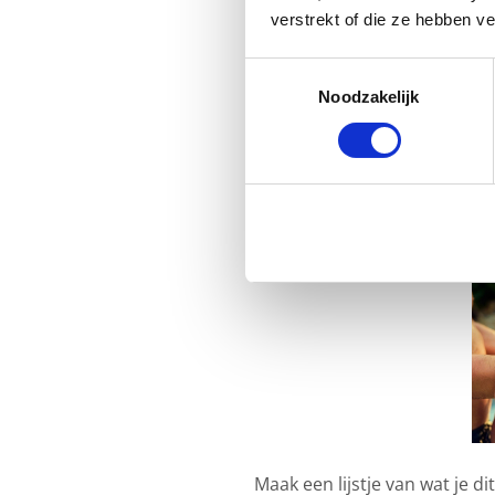
verstrekt of die ze hebben v
na over wat je verwacht nodi
Toestemmingsselectie
Gebruik je bijvoorbeeld nooit
Noodzakelijk
kun je deze dingen uit je ver
echt gebruikt.
Maak een lijstje van wat je di