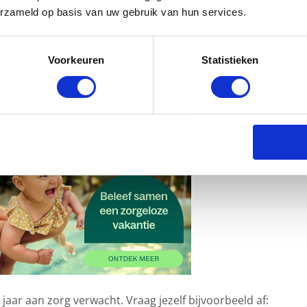
erzameld op basis van uw gebruik van hun services.
g te hebben in het komende jaar.
 de fysiotherapeut? Of ga je niet vaak naar de tandarts? Da
Voorkeuren
Statistieken
zekering laten. Op die manier betaal je alleen voor zorg die j
t jaar aan zorg verwacht. Vraag jezelf bijvoorbeeld af: