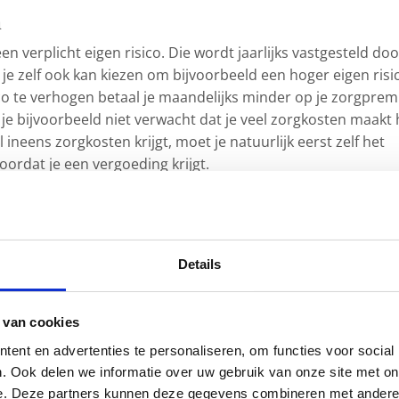
n
een verplicht eigen risico. Die wordt jaarlijks vastgesteld doo
 je zelf ook kan kiezen om bijvoorbeeld een hoger eigen risi
co te verhogen betaal je maandelijks minder op je zorgprem
 je bijvoorbeeld niet verwacht dat je veel zorgkosten maakt 
 ineens zorgkosten krijgt, moet je natuurlijk eerst zelf het
oordat je een vergoeding krijgt.
egelen
kering
grotendeels is afgeschaft, kun je bij sommige
iteitskorting toepassen. Soms maakt dit de verzekering wat
Details
steeds vaker maakt het niet meer zoveel verschil. Wil je t
liger kan zijn? Dan kun je eens navraag doen bij je werk.
 van cookies
ent en advertenties te personaliseren, om functies voor social
. Ook delen we informatie over uw gebruik van onze site met on
verzekering te kiezen die past bij wat je nodig hebt. Veel
e. Deze partners kunnen deze gegevens combineren met andere i
 meer dan ze gebruiken. Dat is zonde van het geld. Denk g