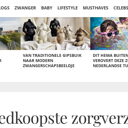
LOGS
ZWANGER
BABY
LIFESTYLE
MUSTHAVES
CELEB
VAN TRADITIONELE GIPSBUIK
DIT HEMA BUITE
R
NAAR MODERN
VEROVERT DEZE 
ZWANGERSCHAPSBEELDJE
NEDERLANDSE T
oedkoopste zorgver