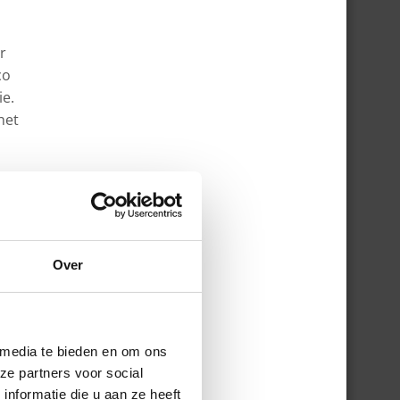
r
co
ie.
het
Over
och
 media te bieden en om ons
ze partners voor social
nformatie die u aan ze heeft
oed