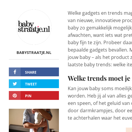
Welke gadgets en trends mag
van nieuwe, innovatieve pro
baby zo gemakkelijk mogelijk 
afwachten, want iets wat pret
baby fijn te zijn. Probeer d
bepaalde gadgets bevallen. M
BABYSTRAATJE.NL
jouw baby – als het product zi
laatste baby trends: welke i
SHARE
Welke trends moet je
TWEET
Kan jouw baby soms moeilijk
worden. Heb jij al van alles 
PIN
een speen, of het geluid van 
door darmkrampjes, door een 
te achterhalen waar het euvel