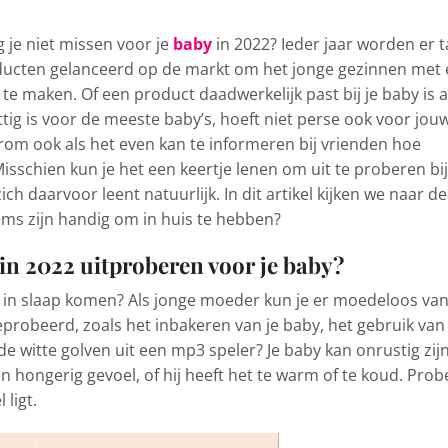
 je niet missen voor je
baby
in 2022
? Ieder jaar worden er t
ducten gelanceerd op de markt om het jonge gezinnen met
te maken. Of een product daadwerkelijk past bij je baby is al
tig is voor de meeste baby’s, hoeft niet perse ook voor jou
aarom ook als het even kan te informeren bij vrienden hoe
isschien kun je het een keertje lenen om uit te proberen bij
ch daarvoor leent natuurlijk. In dit artikel kijken we naar de
tems zijn handig om in huis te hebben?
 in 2022 uitproberen voor je baby?
 in slaap komen? Als jonge moeder kun je er moedeloos va
geprobeerd, zoals het inbakeren van je baby, het gebruik van
de witte golven uit een mp3 speler? Je baby kan onrustig zij
hongerig gevoel, of hij heeft het te warm of te koud. Prob
 ligt.