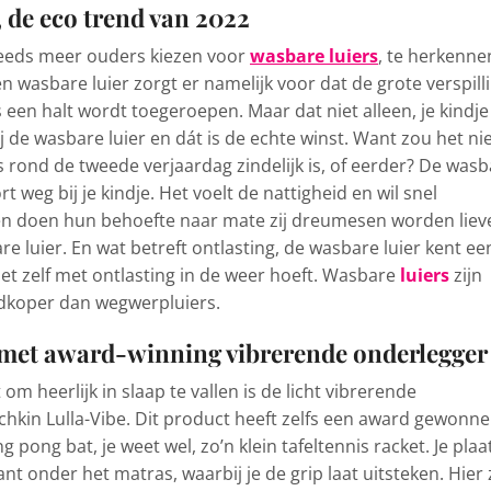
, de eco trend van 2022
 steeds meer ouders kiezen voor
wasbare luiers
, te herkenne
en wasbare luier zorgt er namelijk voor dat de grote verspill
een halt wordt toegeroepen. Maar dat niet alleen, je kindje
ij de wasbare luier en dát is de echte winst. Want zou het ni
s rond de tweede verjaardag zindelijk is, of eerder? De was
 weg bij je kindje. Het voelt de nattigheid en wil snel
n doen hun behoefte naar mate zij dreumesen worden liev
e luier. En wat betreft ontlasting, de wasbare luier kent ee
iet zelf met ontlasting in de weer hoeft. Wasbare
luiers
zijn
dkoper dan wegwerpluiers.
en met award-winning vibrerende onderlegger
m heerlijk in slaap te vallen is de licht vibrerende
kin Lulla-Vibe. Dit product heeft zelfs een award gewonne
g pong bat, je weet wel, zo’n klein tafeltennis racket. Je plaa
nt onder het matras, waarbij je de grip laat uitsteken. Hier 