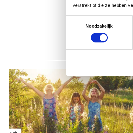
verstrekt of die ze hebben v
Toestemmingsselectie
Babystraatje.nl
Noodzakelijk
Klik hier en lees meer blog