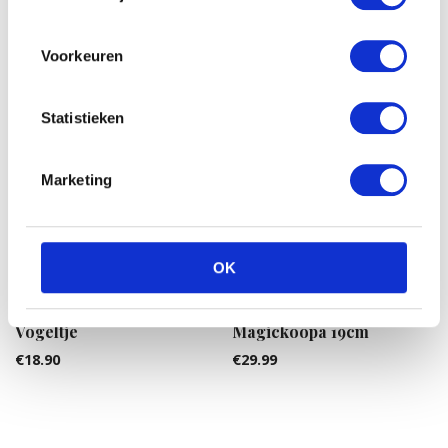
€
10.91
€
11.99
Voorkeuren
Statistieken
Marketing
OK
Kaethe Kruse Knuffeldier
Super Mario Plush figure
Vogeltje
Magickoopa 19cm
€
18.90
€
29.99