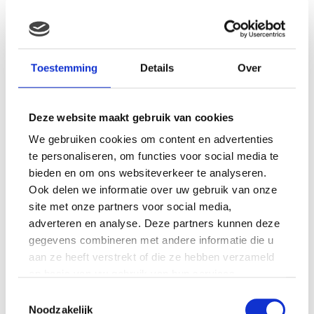
E-mail
*
Toestemming
Details
Over
Deze website maakt gebruik van cookies
Gerelateerde producten
We gebruiken cookies om content en advertenties
te personaliseren, om functies voor social media te
bieden en om ons websiteverkeer te analyseren.
Ook delen we informatie over uw gebruik van onze
site met onze partners voor social media,
adverteren en analyse. Deze partners kunnen deze
gegevens combineren met andere informatie die u
aan ze heeft verstrekt of die ze hebben verzameld
op basis van uw gebruik van hun services.
Wing crown Sea world
cartoon orka
WITTE ZEEHOND MET
Toestemmingsselectie
BEANS (30CM,HT)
Noodzakelijk