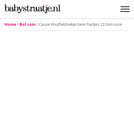
Home
/
Bol.com
/ Cause Knuffeldoekje beer hartjes 22,5cm roze
MAMABLOGS
MAMAVLOGS
ZWANGER
BABY
LIFESTYLE
MUSTHAVES
CELEBS
ADVIES
WEBSHOPS
GRATIS
WIN
KORTINGEN