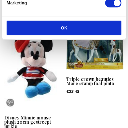
Marketing
€
17.22
OK
Triple crown beauties
Mare &amp foal pinto
€
23.43
Disney Minnie mouse
plush 20cm gestreept
jurkje