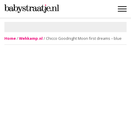
MAMABLOGS
MAMAVLOGS
ZWANGER
BABY
LIFESTYLE
MUSTHAVES
CELEBS
ADVIES
WEBSHOPS
GRATIS
WIN
KORTINGEN
Home
/
Wehkamp.nl
/ Chicco Goodnight Moon first dreams – blue