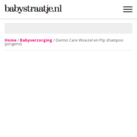
MAMABLOGS
MAMAVLOGS
ZWANGER
BABY
LIFESTYLE
MUSTHAVES
CELEBS
ADVIES
WEBSHOPS
GRATIS
WIN
KORTINGEN
Home
/
Babyverzorging
/ Dermo Care Woezel en Pip shampoo
(jongens)