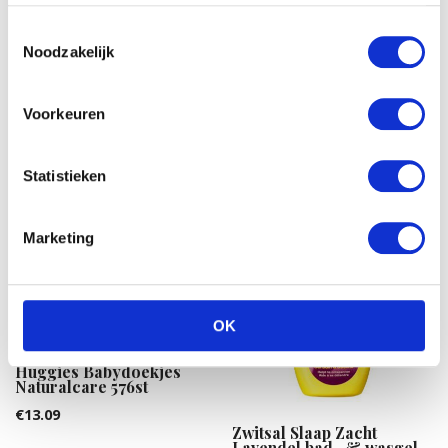
Zwitsal Extra Milde
babyshampoo
Toestemmingsselectie
€
4.89
Noodzakelijk
Pampers Easy Up Maxi 4
42ST
Voorkeuren
€
16.02
Statistieken
Marketing
OK
Huggies Babydoekjes
Naturalcare 576st
€
13.09
Zwitsal Slaap Zacht
Lavendel bad- & wasgel