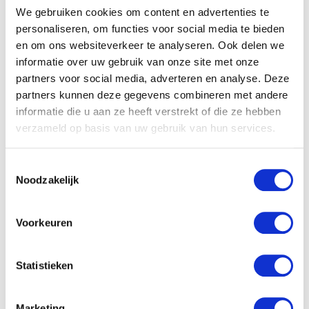
We gebruiken cookies om content en advertenties te
personaliseren, om functies voor social media te bieden
en om ons websiteverkeer te analyseren. Ook delen we
informatie over uw gebruik van onze site met onze
partners voor social media, adverteren en analyse. Deze
partners kunnen deze gegevens combineren met andere
informatie die u aan ze heeft verstrekt of die ze hebben
verzameld op basis van uw gebruik van hun services.
Toestemmingsselectie
Noodzakelijk
Vdm Floppy hond 27cm
donkerbruin
Voorkeuren
€
18.36
Statistieken
Nijntje Sailor Knuffel 32cm
– Blauw
€
13.99
Marketing