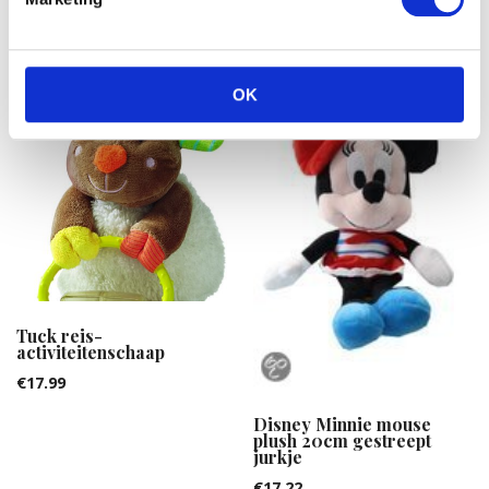
OK
Tuck reis-
activiteitenschaap
€
17.99
Disney Minnie mouse
plush 20cm gestreept
jurkje
€
17.22