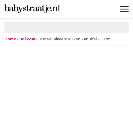
MAMABLOGS
MAMAVLOGS
ZWANGER
BABY
LIFESTYLE
MUSTHAVES
CELEBS
ADVIES
WEBSHOPS
GRATIS
WIN
KORTINGEN
Home
/
Bol.com
/ Disney Calimero Kuiken – Knuffel – 60 cm