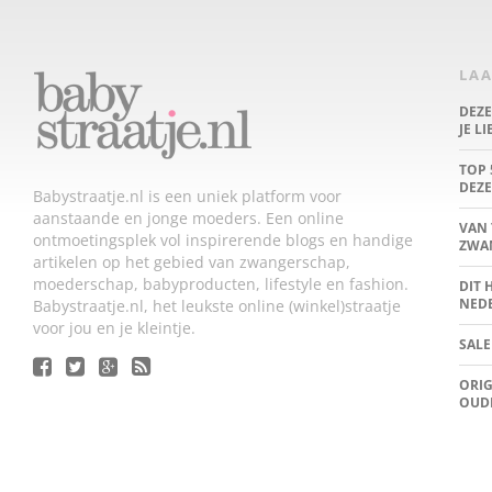
LAA
DEZ
JE L
TOP 
DEZE
Babystraatje.nl is een uniek platform voor
aanstaande en jonge moeders. Een online
VAN 
ontmoetingsplek vol inspirerende blogs en handige
ZWA
artikelen op het gebied van zwangerschap,
moederschap, babyproducten, lifestyle en fashion.
DIT 
NED
Babystraatje.nl, het leukste online (winkel)straatje
voor jou en je kleintje.
SALE
ORIG
OUD