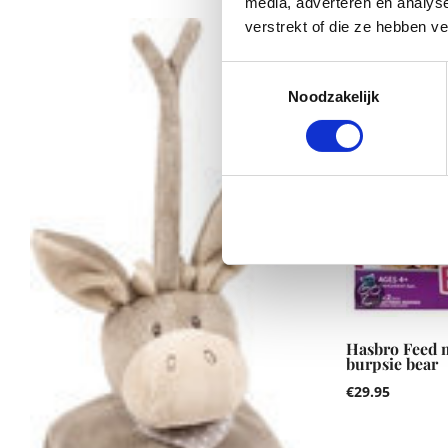
media, adverteren en analys
verstrekt of die ze hebben v
Toestemmingsselectie
Noodzakelijk
Hasbro Feed m
burpsie bear
€
29.95