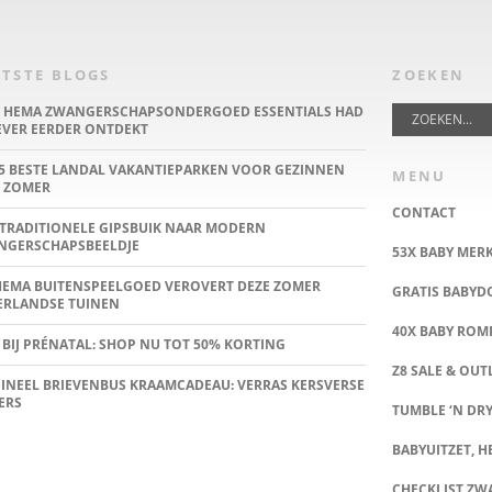
TSTE BLOGS
ZOEKEN
E HEMA ZWANGERSCHAPSONDERGOED ESSENTIALS HAD
IEVER EERDER ONTDEKT
5 BESTE LANDAL VAKANTIEPARKEN VOOR GEZINNEN
MENU
 ZOMER
CONTACT
TRADITIONELE GIPSBUIK NAAR MODERN
NGERSCHAPSBEELDJE
53X BABY MER
HEMA BUITENSPEELGOED VEROVERT DEZE ZOMER
GRATIS BABY
ERLANDSE TUINEN
40X BABY ROMP
 BIJ PRÉNATAL: SHOP NU TOT 50% KORTING
Z8 SALE & OUT
INEEL BRIEVENBUS KRAAMCADEAU: VERRAS KERSVERSE
ERS
TUMBLE ‘N DRY
BABYUITZET, HE
CHECKLIST Z