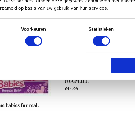
e. Deze partners kunnen deze gegevens combineren met andere i
erzameld op basis van uw gebruik van hun services.
Voorkeuren
Statistieken
WITTE ZEEHOND MET BEANS
(30CM,HT)
€
11.99
e babies fur real: