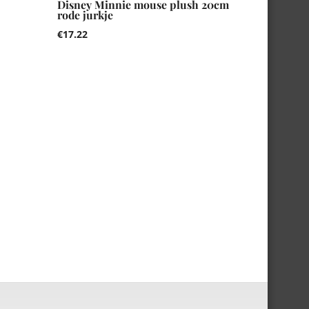
Disney Minnie mouse plush 20cm
rode jurkje
€
17.22