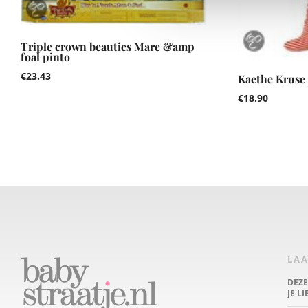
Triple crown beauties Mare &amp
foal pinto
€
23.43
Kaethe Kruse 
€
18.90
LAA
DEZ
JE L