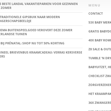
5 BESTE LANDAL VAKANTIEPARKEN VOOR GEZINNEN
MENU
 ZOMER
CONTACT
TRADITIONELE GIPSBUIK NAAR MODERN
NGERSCHAPSBEELDJE
53X BABY MER
HEMA BUITENSPEELGOED VEROVERT DEZE ZOMER
GRATIS BABY
ERLANDSE TUINEN
40X BABY ROMP
 BIJ PRÉNATAL: SHOP NU TOT 50% KORTING
Z8 SALE & OUT
INEEL BRIEVENBUS KRAAMCADEAU: VERRAS KERSVERSE
ERS
TUMBLE ‘N DRY
BABYUITZET, HE
CHECKLIST Z
ZORGVERZEKE
HET KRAAMPA
36X ZWANGER