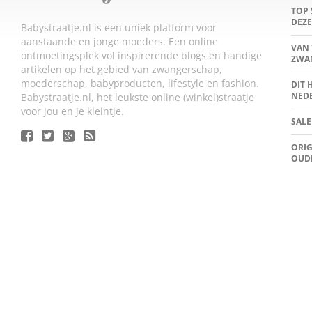
TOP 
DEZE
Babystraatje.nl is een uniek platform voor
aanstaande en jonge moeders. Een online
VAN 
ontmoetingsplek vol inspirerende blogs en handige
ZWA
artikelen op het gebied van zwangerschap,
moederschap, babyproducten, lifestyle en fashion.
DIT 
NED
Babystraatje.nl, het leukste online (winkel)straatje
voor jou en je kleintje.
SALE
ORIG
OUD