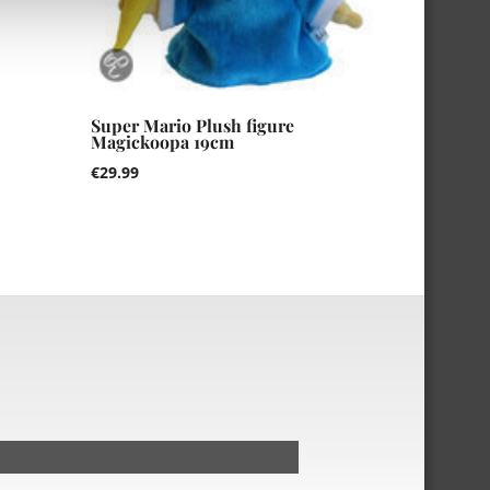
Super Mario Plush figure
Magickoopa 19cm
€
29.99