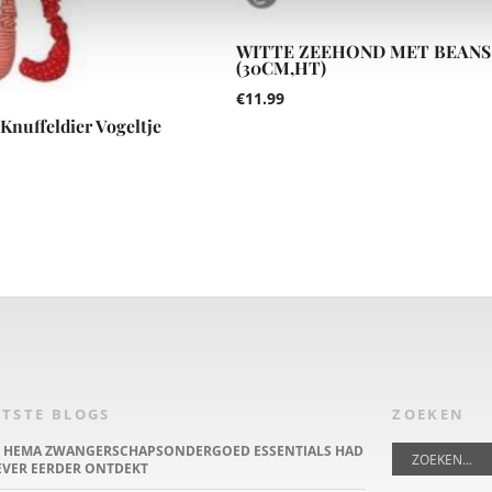
WITTE ZEEHOND MET BEANS
(30CM,HT)
€
11.99
Knuffeldier Vogeltje
TSTE BLOGS
ZOEKEN
E HEMA ZWANGERSCHAPSONDERGOED ESSENTIALS HAD
IEVER EERDER ONTDEKT