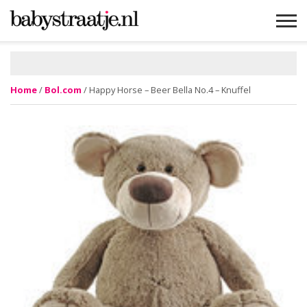
MAMABLOGS
MAMAVLOGS
ZWANGER
BABY
LIFESTYLE
MUSTHAVES
CELEBS
ADVIES
WEBSHOPS
GRATIS
WIN
KORTINGEN
Home
/
Bol.com
/ Happy Horse – Beer Bella No.4 – Knuffel