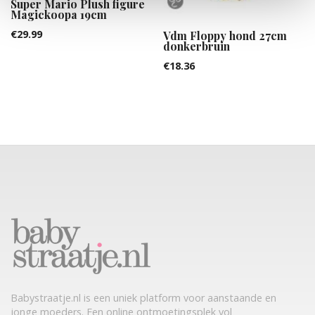
Super Mario Plush figure
Magickoopa 19cm
€
29.99
Vdm Floppy hond 27cm
donkerbruin
€
18.36
Babystraatje.nl is een uniek platform voor aanstaande en
jonge moeders. Een online ontmoetingsplek vol