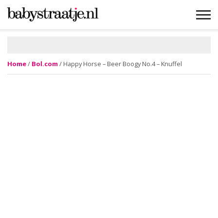
MAMABLOGS
MAMAVLOGS
ZWANGER
BABY
LIFESTYLE
MUSTHAVES
CELEBS
ADVIES
WEBSHOPS
GRATIS
WIN
KORTINGEN
Home
/
Bol.com
/ Happy Horse – Beer Boogy No.4 – Knuffel