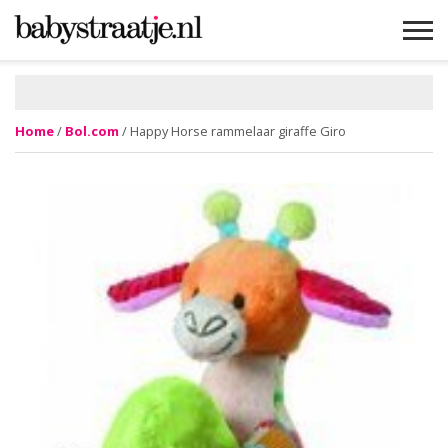
MAMABLOGS
MAMAVLOGS
ZWANGER
BABY
LIFESTYLE
MUSTHAVES
CELEBS
ADVIES
WEBSHOPS
GRATIS
WIN
KORTINGEN
Home
/
Bol.com
/ Happy Horse rammelaar giraffe Giro