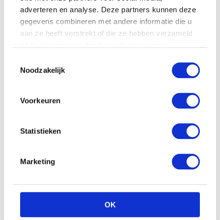
adverteren en analyse. Deze partners kunnen deze
Kaethe Kruse Knuffeldier
gegevens combineren met andere informatie die u
Vogeltje
aan ze heeft verstrekt of die ze hebben verzameld
€
18.90
op basis van uw gebruik van hun services.
Toestemmingsselectie
Noodzakelijk
Voorkeuren
Tqs Blauwe muziek olifant
knuffel
€
42.90
Statistieken
Marketing
OK