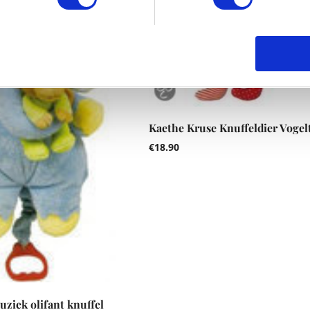
Kaethe Kruse Knuffeldier Vogel
€
18.90
ziek olifant knuffel