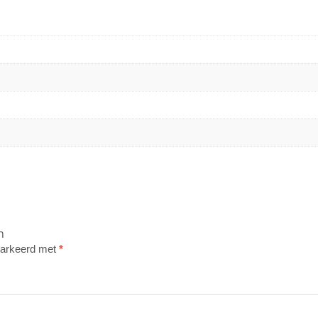
n
emarkeerd met
*