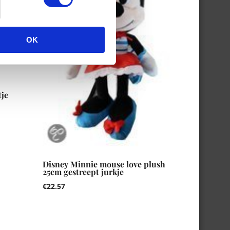
OK
tje
Disney Minnie mouse love plush
25cm gestreept jurkje
€
22.57