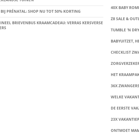
40X BABY ROMP
 BIJ PRÉNATAL: SHOP NU TOT 50% KORTING
Z8 SALE & OUT
INEEL BRIEVENBUS KRAAMCADEAU: VERRAS KERSVERSE
ERS
TUMBLE ‘N DRY
BABYUITZET, HE
CHECKLIST Z
ZORGVERZEKE
HET KRAAMPA
36X ZWANGER
WELKE VAKANT
DE EERSTE VAK
23X VAKANTIE
ONTMOET MA