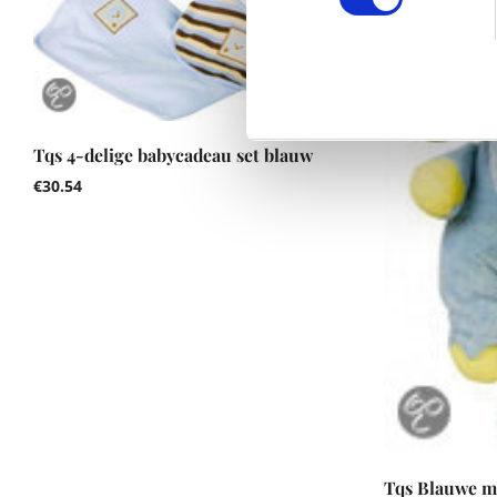
Tqs 4-delige babycadeau set blauw
€
30.54
Tqs Blauwe mu