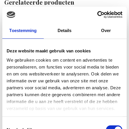
Gerelateerde producten
Toestemming
Details
Over
Deze website maakt gebruik van cookies
We gebruiken cookies om content en advertenties te
personaliseren, om functies voor social media te bieden
en om ons websiteverkeer te analyseren. Ook delen we
Vdm Paard in handtasje
informatie over uw gebruik van onze site met onze
15cm wit
partners voor social media, adverteren en analyse. Deze
€
20.75
partners kunnen deze gegevens combineren met andere
informatie die u aan ze heeft verstrekt of die ze hebben
verzameld op basis van uw gebruik van hun services.
Disney Minnie mouse love
plush 25cm gestreept
jurkje
Toestemmingsselectie
€
22.57