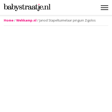
Home
/
Wehkamp.nl
/ Janod Stapeltuimelaar pinguin Zigolos
MAMABLOGS
MAMAVLOGS
ZWANGER
BABY
LIFESTYLE
MUSTHAVES
CELEBS
ADVIES
WEBSHOPS
GRATIS
WIN
KORTINGEN