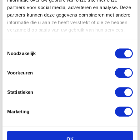
partners voor social media, adverteren en analyse. Deze
partners kunnen deze gegevens combineren met andere
informatie die u aan ze heeft verstrekt of die ze hebben
verzameld op basis van uw gebruik van hun services.
Vdm Paard in handtasje
15cm wit
Toestemmingsselectie
Noodzakelijk
€
20.75
Voorkeuren
Nijntje Sailor Knuffel 32cm
Statistieken
– Blauw
€
13.99
Marketing
OK