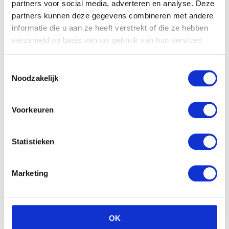
partners voor social media, adverteren en analyse. Deze
partners kunnen deze gegevens combineren met andere
informatie die u aan ze heeft verstrekt of die ze hebben
verzameld op basis van uw gebruik van hun services.
Ty Big eye beanie knuffel
sahara 15 cm
€
13.73
Toestemmingsselectie
Noodzakelijk
Voorkeuren
Disney Minnie mouse
plush 20cm gestreept
jurkje
Statistieken
€
17.22
Marketing
OK