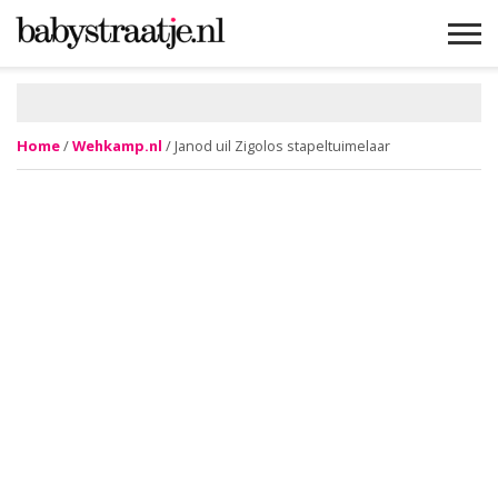
MAMABLOGS
MAMAVLOGS
ZWANGER
BABY
LIFESTYLE
MUSTHAVES
CELEBS
ADVIES
WEBSHOPS
GRATIS
WIN
KORTINGEN
Home
/
Wehkamp.nl
/ Janod uil Zigolos stapeltuimelaar