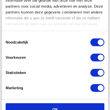
informatie over uw gebruik van onze site met onze
partners voor social media, adverteren en analyse. Deze
partners kunnen deze gegevens combineren met andere
Gerelateerde producten
informatie die u aan ze heeft verstrekt of die ze hebben
verzameld op basis van uw gebruik van hun services.
Toestemmingsselectie
Noodzakelijk
Voorkeuren
ZEELEEUW MET BEANS
Statistieken
(27CM)
Tqs 4-delige babycadeau
set blauw
€
8.99
€
30.54
Marketing
OK