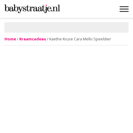
MAMABLOGS
MAMAVLOGS
ZWANGER
BABY
LIFESTYLE
MUSTHAVES
CELEBS
ADVIES
WEBSHOPS
GRATIS
WIN
KORTINGEN
Home
/
Kraamcadeau
/ Kaethe Kruse Cara Mello Speeldier