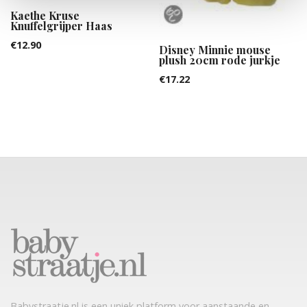
Kaethe Kruse
Knuffelgrijper Haas
€
12.90
Disney Minnie mouse
plush 20cm rode jurkje
€
17.22
Babystraatje.nl is een uniek platform voor aanstaande en