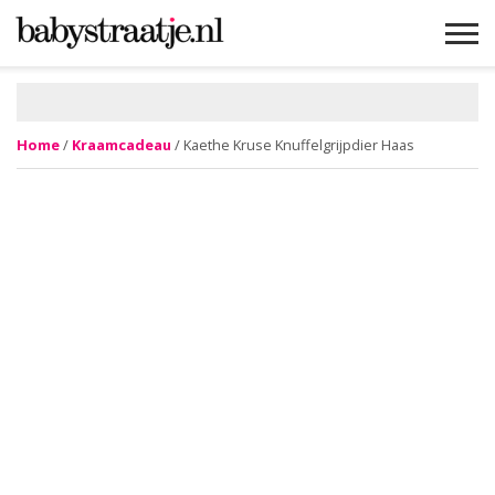
MAMABLOGS
MAMAVLOGS
ZWANGER
BABY
LIFESTYLE
MUSTHAVES
CELEBS
ADVIES
WEBSHOPS
GRATIS
WIN
KORTINGEN
Home
/
Kraamcadeau
/ Kaethe Kruse Knuffelgrijpdier Haas