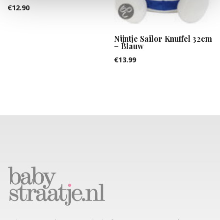
€
12.90
Nijntje Sailor Knuffel 32cm
– Blauw
€
13.99