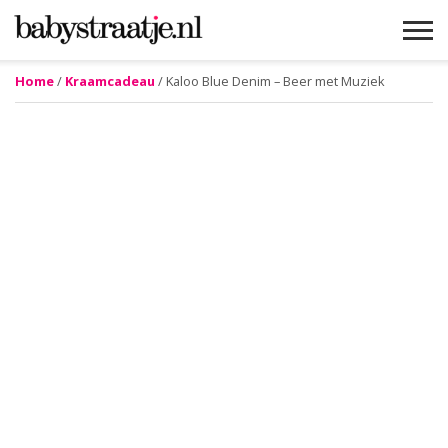
Home
/
Kraamcadeau
/ Kaloo Blue Denim – Beer met Muziek
MAMABLOGS
MAMAVLOGS
ZWANGER
BABY
LIFESTYLE
MUSTHAVES
CELEBS
ADVIES
WEBSHOPS
GRATIS
WIN
KORTINGEN