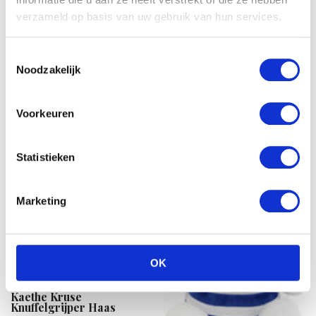
Hasbro Feed me babies
fur real: sippy pup
verzameld op basis van uw gebruik van hun services.
Pebble knuffel – Eenhoorn
– Multi kleur
€
42.15
€
25.99
Toestemmingsselectie
Noodzakelijk
Voorkeuren
Statistieken
Marketing
OK
Kaethe Kruse
Knuffelgrijper Haas