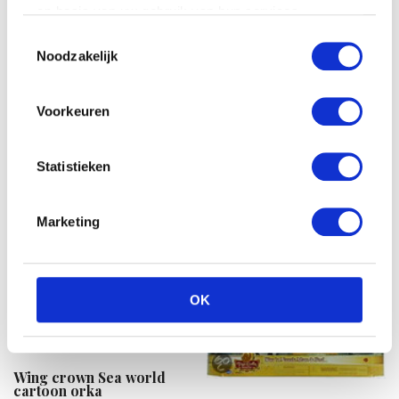
op basis van uw gebruik van hun services.
Toestemmingsselectie
Noodzakelijk
Nattou Cappuccino knuffel
ezel
€
18.99
Voorkeuren
Disney Minnie mouse love
plush 25cm gestreept
jurkje
Statistieken
€
22.57
Marketing
OK
Wing crown Sea world
cartoon orka