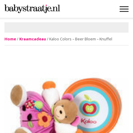
MAMABLOGS
MAMAVLOGS
ZWANGER
BABY
LIFESTYLE
MUSTHAVES
CELEBS
ADVIES
WEBSHOPS
GRATIS
WIN
KORTINGEN
Home
/
Kraamcadeau
/ Kaloo Colors – Beer Bloem – Knuffel