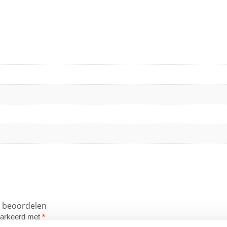
e beoordelen
emarkeerd met
*