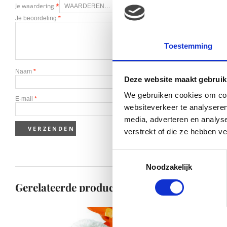
Je waardering
*
Je beoordeling
*
Toestemming
Naam
*
Deze website maakt gebruik
We gebruiken cookies om cont
E-mail
*
websiteverkeer te analyseren
media, adverteren en analys
verstrekt of die ze hebben v
Toestemmingsselectie
Noodzakelijk
Gerelateerde producten