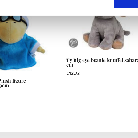
Ty Big eye beanie knuffel sahara
cm
€
13.73
lush figure
19cm