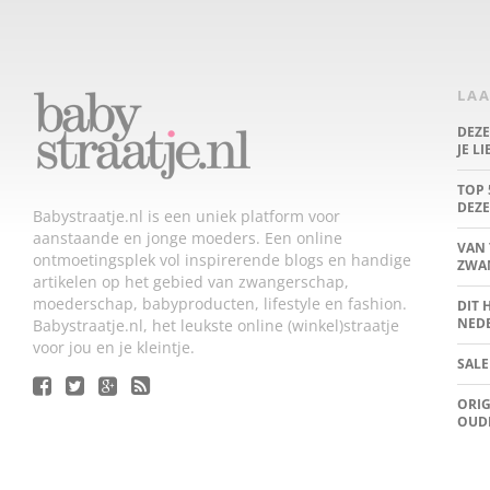
LAA
DEZ
JE L
TOP 
DEZE
Babystraatje.nl is een uniek platform voor
aanstaande en jonge moeders. Een online
VAN 
ontmoetingsplek vol inspirerende blogs en handige
ZWA
artikelen op het gebied van zwangerschap,
moederschap, babyproducten, lifestyle en fashion.
DIT 
NED
Babystraatje.nl, het leukste online (winkel)straatje
voor jou en je kleintje.
SALE
ORIG
OUD