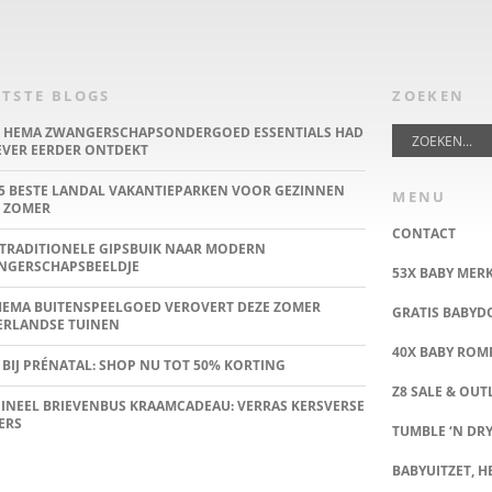
TSTE BLOGS
ZOEKEN
E HEMA ZWANGERSCHAPSONDERGOED ESSENTIALS HAD
IEVER EERDER ONTDEKT
5 BESTE LANDAL VAKANTIEPARKEN VOOR GEZINNEN
MENU
 ZOMER
CONTACT
TRADITIONELE GIPSBUIK NAAR MODERN
NGERSCHAPSBEELDJE
53X BABY MER
HEMA BUITENSPEELGOED VEROVERT DEZE ZOMER
GRATIS BABY
ERLANDSE TUINEN
40X BABY ROMP
 BIJ PRÉNATAL: SHOP NU TOT 50% KORTING
Z8 SALE & OUT
INEEL BRIEVENBUS KRAAMCADEAU: VERRAS KERSVERSE
ERS
TUMBLE ‘N DRY
BABYUITZET, HE