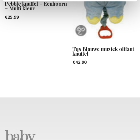
Pebble knuffel – Eenhoorn
– Multi kleur
€
25.99
Tqs Blauwe muziek olifant
knuffel
€
42.90