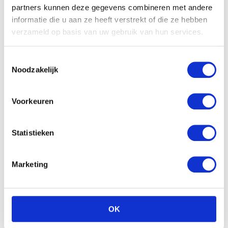
partners kunnen deze gegevens combineren met andere
€
8.99
informatie die u aan ze heeft verstrekt of die ze hebben
verzameld op basis van uw gebruik van hun services.
Nattou Cappuccino knuffel
ezel
€
18.99
Toestemmingsselectie
Noodzakelijk
Voorkeuren
Statistieken
Marketing
OK