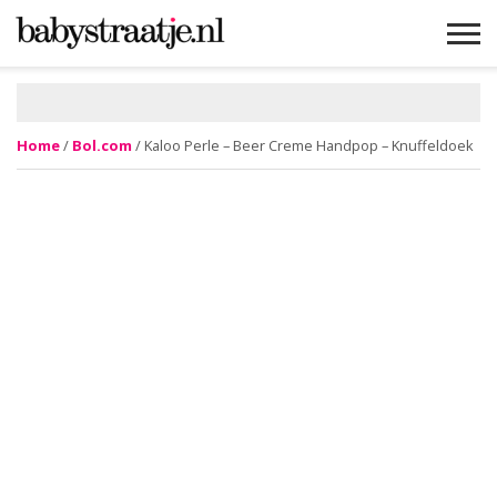
MAMABLOGS
MAMAVLOGS
ZWANGER
BABY
LIFESTYLE
MUSTHAVES
CELEBS
ADVIES
WEBSHOPS
GRATIS
WIN
KORTINGEN
Home
/
Bol.com
/ Kaloo Perle – Beer Creme Handpop – Knuffeldoek