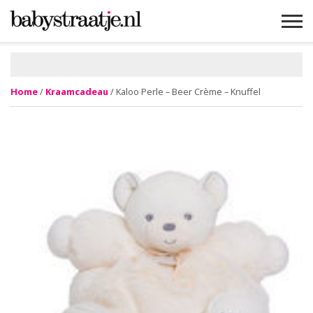
MAMABLOGS
MAMAVLOGS
ZWANGER
BABY
LIFESTYLE
MUSTHAVES
CELEBS
ADVIES
WEBSHOPS
GRATIS
WIN
KORTINGEN
Home
/
Kraamcadeau
/ Kaloo Perle – Beer Crème – Knuffel