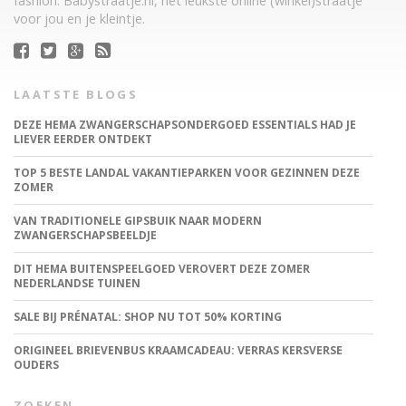
fashion. Babystraatje.nl, het leukste online (winkel)straatje
voor jou en je kleintje.
LAATSTE BLOGS
DEZE HEMA ZWANGERSCHAPSONDERGOED ESSENTIALS HAD JE
LIEVER EERDER ONTDEKT
TOP 5 BESTE LANDAL VAKANTIEPARKEN VOOR GEZINNEN DEZE
ZOMER
VAN TRADITIONELE GIPSBUIK NAAR MODERN
ZWANGERSCHAPSBEELDJE
DIT HEMA BUITENSPEELGOED VEROVERT DEZE ZOMER
NEDERLANDSE TUINEN
SALE BIJ PRÉNATAL: SHOP NU TOT 50% KORTING
ORIGINEEL BRIEVENBUS KRAAMCADEAU: VERRAS KERSVERSE
OUDERS
ZOEKEN