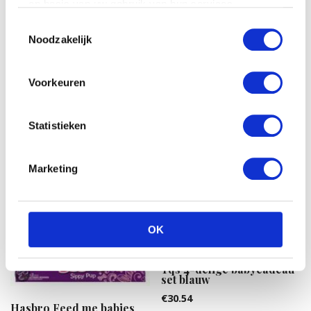
op basis van uw gebruik van hun services.
Toestemmingsselectie
Hasbro Feed me babies
Noodzakelijk
fur real: burpsie bear
Pebble knuffel – Eenhoorn
– Multi kleur
€
29.95
Voorkeuren
€
25.99
Statistieken
Marketing
OK
Tqs 4-delige babycadeau
set blauw
€
30.54
Hasbro Feed me babies